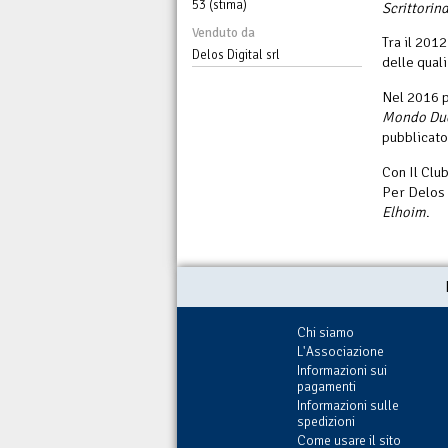
53 (stima)
Scrittorin
Venduto da
Tra il 2012
Delos Digital srl
delle quali
Nel 2016 
Mondo Du
pubblicato
Con Il Club
Per Delos 
Elhoim
.
Chi siamo
L'Associazione
Informazioni sui
pagamenti
Informazioni sulle
spedizioni
Come usare il sito