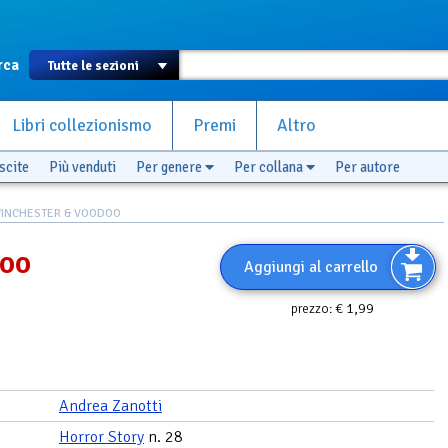
rca
Libri collezionismo
Premi
Altro
scite
Più venduti
Per genere
Per collana
Per autore
INCHESTER & VOODOO
doo
Aggiungi al carrello
€ 1,99
prezzo:
Andrea Zanotti
Horror Story
n. 28