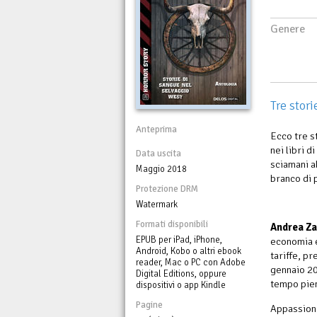
Genere
Tre stor
Anteprima
Ecco tre s
nei libri d
Data uscita
sciamani al
Maggio 2018
branco di 
Protezione DRM
Watermark
Formati disponibili
Andrea Za
EPUB per iPad, iPhone,
economia e
Android, Kobo o altri ebook
tariffe, p
reader, Mac o PC con Adobe
gennaio 20
Digital Editions, oppure
tempo pie
dispositivi o app Kindle
Pagine
Appassiona