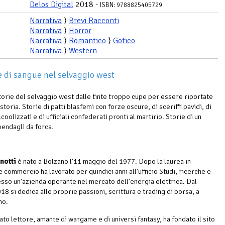
Delos Digital
2018 -
ISBN: 9788825405729
Narrativa
⟩
Brevi Racconti
Narrativa
⟩
Horror
Narrativa
⟩
Romantico
⟩
Gotico
Narrativa
⟩
Western
ie di sangue nel selvaggio west
torie del selvaggio west dalle tinte troppo cupe per essere riportate
i storia. Storie di patti blasfemi con forze oscure, di sceriffi pavidi, di
coolizzati e di ufficiali confederati pronti al martirio. Storie di un
pendagli da forca.
notti
é nato a Bolzano l'11 maggio del 1977. Dopo la laurea in
 commercio ha lavorato per quindici anni all'ufficio Studi, ricerche e
resso un'azienda operante nel mercato dell'energia elettrica. Dal
18 si dedica alle proprie passioni, scrittura e trading di borsa, a
no.
to lettore, amante di wargame e di universi fantasy, ha fondato il sito