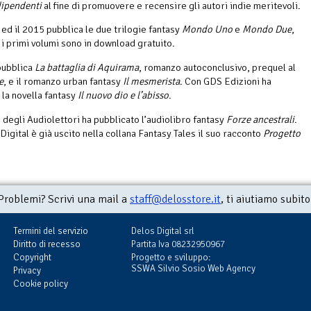
dipendenti
al fine di promuovere e recensire gli autori indie meritevoli.
 ed il 2015 pubblica le due trilogie fantasy
Mondo Uno
e
Mondo Due
,
 i primi volumi sono in download gratuito.
pubblica
La battaglia di Aquirama
, romanzo autoconclusivo, prequel al
e
, e il romanzo urban fantasy
Il mesmerista
. Con GDS Edizioni ha
 la novella fantasy
Il nuovo dio e l’abisso
.
 degli Audiolettori ha pubblicato l’audiolibro fantasy
Forze ancestrali
.
Digital è già uscito nella collana Fantasy Tales il suo racconto
Progetto
Problemi? Scrivi una mail a
staff@delosstore.it
, ti aiutiamo subito
Termini del servizio
Delos Digital srl
Diritto di recesso
Partita Iva 08232950967
Copyright
Progetto e sviluppo:
SSWA Silvio Sosio Web Agency
Privacy
Cookie policy