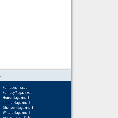
.
Fantascienza.com
FantasyMagazine.it
HorrorMagazine.it
ThrillerMagazine.it
SherlockMagazine.it
WritersMagazine.it
Associazione Delos