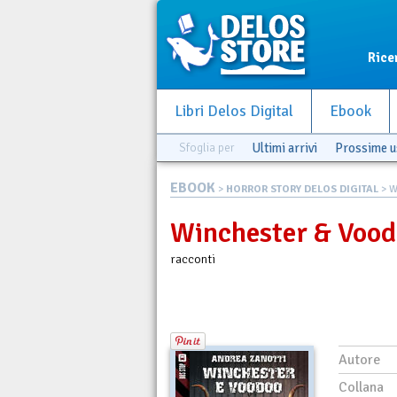
Rice
Libri Delos Digital
Ebook
Sfoglia per
Ultimi arrivi
Prossime u
EBOOK
>
HORROR STORY DELOS DIGITAL
> W
Winchester & Voo
racconti
Autore
Collana