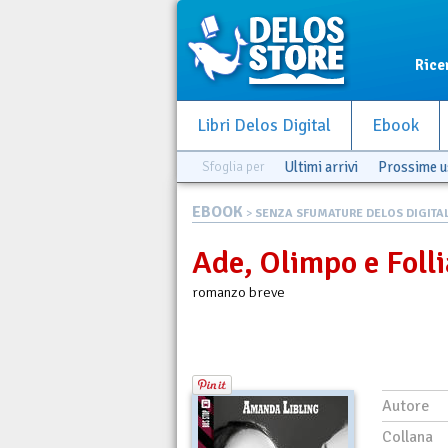
Rice
Libri Delos Digital
Ebook
Sfoglia per
Ultimi arrivi
Prossime u
EBOOK
>
SENZA SFUMATURE DELOS DIGITA
Ade, Olimpo e Folli
romanzo breve
Autore
Collana