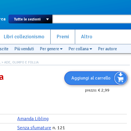
rca
Libri collezionismo
Premi
Altro
scite
Più venduti
Per genere
Per collana
Per autore
L
> ADE, OLIMPO E FOLLIA
a
Aggiungi al carrello
€ 2,99
prezzo:
Amanda Libling
Senza sfumature
n. 121