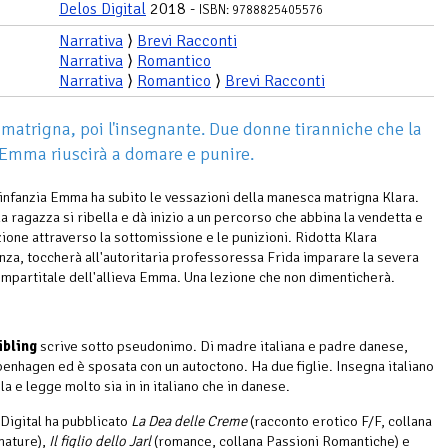
Delos Digital
2018 -
ISBN: 9788825405576
Narrativa
⟩
Brevi Racconti
Narrativa
⟩
Romantico
Narrativa
⟩
Romantico
⟩
Brevi Racconti
 matrigna, poi l'insegnante. Due donne tiranniche che la
Emma riuscirà a domare e punire.
l'infanzia Emma ha subito le vessazioni della manesca matrigna Klara.
a ragazza si ribella e dà inizio a un percorso che abbina la vendetta e
zione attraverso la sottomissione e le punizioni. Ridotta Klara
enza, toccherà all'autoritaria professoressa Frida imparare la severa
 impartitale dell'allieva Emma. Una lezione che non dimenticherà.
ibling
scrive sotto pseudonimo. Di madre italiana e padre danese,
penhagen ed è sposata con un autoctono. Ha due figlie. Insegna italiano
la e legge molto sia in in italiano che in danese.
Digital ha pubblicato
La Dea delle Creme
(racconto erotico F/F, collana
mature),
Il figlio dello Jarl
(romance, collana Passioni Romantiche) e