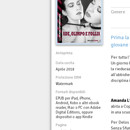
Genere
Prima la
giovane 
Anteprima
Per tutta 
Un giorno l
Data uscita
la rieduca
Aprile 2018
all'ubbidi
Protezione DRM
disciplina
Watermark
Formati disponibili
EPUB per iPad, iPhone,
Amanda L
Android, Kobo o altri ebook
abita a Co
reader, Mac o PC con Adobe
in una scuo
Digital Editions, oppure
dispositivi o app Kindle
Per Delos 
Pagine
Senza Sfu