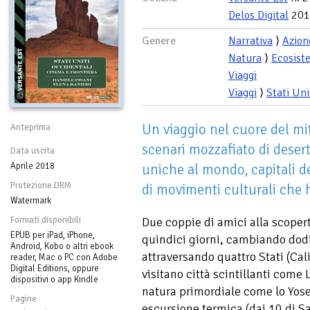
Delos Digital
201
Genere
Narrativa
⟩
Azion
Natura
⟩
Ecosist
Viaggi
Viaggi
⟩
Stati Uni
Un viaggio nel cuore del mit
Anteprima
scenari mozzafiato di deserti
Data uscita
Aprile 2018
uniche al mondo, capitali d
Protezione DRM
di movimenti culturali che
Watermark
Formati disponibili
Due coppie di amici alla scopert
EPUB per iPad, iPhone,
quindici giorni, cambiando dod
Android, Kobo o altri ebook
attraversando quattro Stati (Cal
reader, Mac o PC con Adobe
Digital Editions, oppure
visitano città scintillanti come
dispositivi o app Kindle
natura primordiale come lo Yos
Pagine
escursione termica (dai 10 di S