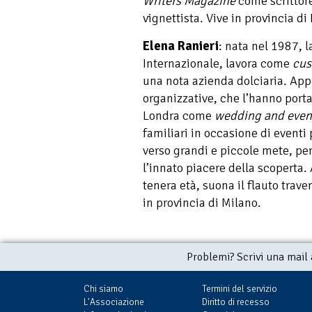
Writers Magazine
come scrittore
vignettista. Vive in provincia di
Elena Ranieri
: nata nel 1987,
Internazionale, lavora come
cus
una nota azienda dolciaria. Appl
organizzative, che l’hanno port
Londra come
wedding and even
familiari in occasione di eventi 
verso grandi e piccole mete, per
l’innato piacere della scoperta.
tenera età, suona il flauto trave
in provincia di Milano.
Problemi? Scrivi una mail
Chi siamo
Termini del servizio
L'Associazione
Diritto di recesso