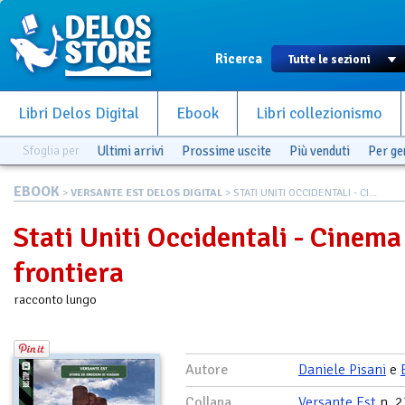
Ricerca
Libri Delos Digital
Ebook
Libri collezionismo
Sfoglia per
Ultimi arrivi
Prossime uscite
Più venduti
Per g
EBOOK
>
VERSANTE EST DELOS DIGITAL
> STATI UNITI OCCIDENTALI - CI...
Stati Uniti Occidentali - Cinema
frontiera
racconto lungo
Autore
Daniele Pisani
e
Collana
Versante Est
n. 2