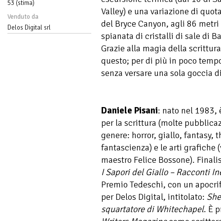
53 (stima)
Valley) e una variazione di quot
Venduto da
del Bryce Canyon, agli 86 metri s
Delos Digital srl
spianata di cristalli di sale di 
Grazie alla magia della scrittura,
questo; per di più in poco tem
senza versare una sola goccia d
Daniele Pisani
: nato nel 1983,
per la scrittura (molte pubblicaz
genere: horror, giallo, fantasy, th
fantascienza) e le arti grafiche (
maestro Felice Bossone). Finalis
I Sapori del Giallo – Racconti In
Premio Tedeschi, con un apocrif
per Delos Digital, intitolato:
She
squartatore di Whitechapel
. È 