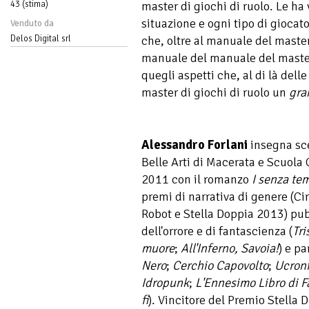
master di giochi di ruolo. Le ha 
43 (stima)
situazione e ogni tipo di giocat
Venduto da
che, oltre al manuale del master,
Delos Digital srl
manuale del manuale del master.
quegli aspetti che, al di là dell
master di giochi di ruolo un
gra
Alessandro Forlani
insegna sc
Belle Arti di Macerata e Scuola
2011 con il romanzo
I senza te
premi di narrativa di genere (C
Robot e Stella Doppia 2013) pub
dell'orrore e di fantascienza (
Tri
muore
;
All'Inferno, Savoia!
) e pa
Nero
;
Cerchio Capovolto
;
Ucron
Idropunk
;
L'Ennesimo Libro di 
fi
). Vincitore del Premio Stell