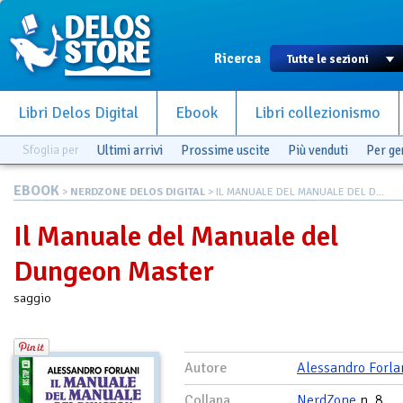
Ricerca
Libri Delos Digital
Ebook
Libri collezionismo
Sfoglia per
Ultimi arrivi
Prossime uscite
Più venduti
Per g
EBOOK
>
NERDZONE DELOS DIGITAL
> IL MANUALE DEL MANUALE DEL D...
Il Manuale del Manuale del
Dungeon Master
saggio
Autore
Alessandro Forla
Collana
NerdZone
n. 8