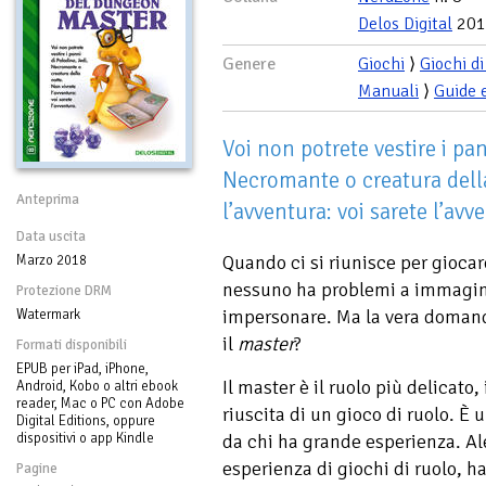
Delos Digital
201
Genere
Giochi
⟩
Giochi d
Manuali
⟩
Guide 
Voi non potrete vestire i pan
Necromante o creatura della
Anteprima
l’avventura: voi sarete l’avv
Data uscita
Quando ci si riunisce per gioca
Marzo 2018
nessuno ha problemi a immagin
Protezione DRM
impersonare. Ma la vera domanda
Watermark
il
master
?
Formati disponibili
EPUB per iPad, iPhone,
Il master è il ruolo più delicato
Android, Kobo o altri ebook
reader, Mac o PC con Adobe
riuscita di un gioco di ruolo. È 
Digital Editions, oppure
da chi ha grande esperienza. Al
dispositivi o app Kindle
esperienza di giochi di ruolo, h
Pagine