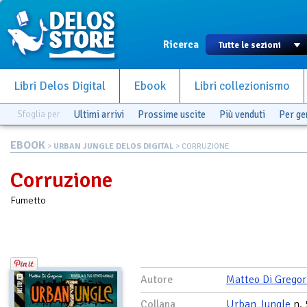
Ricerca
Libri Delos Digital
Ebook
Libri collezionismo
Sfoglia per
Ultimi arrivi
Prossime uscite
Più venduti
Per g
EBOOK
>
URBAN JUNGLE DELOS DIGITAL
> CORRUZIONE
Corruzione
Fumetto
Autore
Matteo Di Gregor
Collana
Urban Jungle
n. 