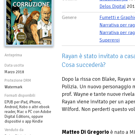
Delos Digital
201
Genere
Fumetti e Graphi
Narrativa per rag
Narrativa per rag
Supereroi
Rayan è stato invitato a cas
Anteprima
Cosa succederà?
Data uscita
Marzo 2018
Dopo la rissa con Blake, Rayan v
Protezione DRM
Polizia. Un nuovo personaggio mi
Watermark
prof. Wayne e tante nuove rivel
Formati disponibili
Rayan viene invitato per un aper
EPUB per iPad, iPhone,
Android, Kobo o altri ebook
Wilford. Non perderti questo v
reader, Mac o PC con Adobe
Digital Editions, oppure
dispositivi o app Kindle
Venduto da
Matteo Di Gregorio
è nato a Mi