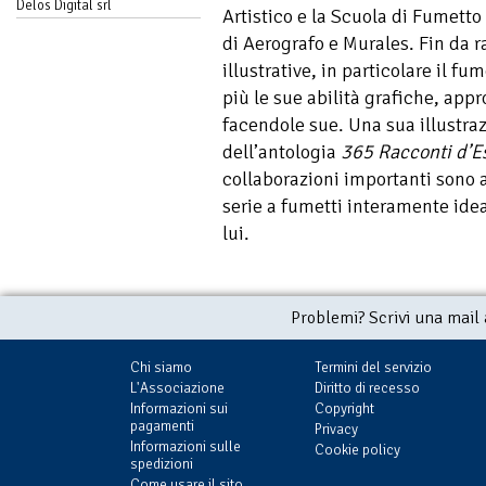
Delos Digital srl
Artistico e la Scuola di Fumetto
di Aerografo e Murales. Fin da r
illustrative, in particolare il f
più le sue abilità grafiche, ap
facendole sue. Una sua illustraz
dell’antologia
365 Racconti d’E
collaborazioni importanti sono a
serie a fumetti interamente idea
lui.
Problemi? Scrivi una mail
Chi siamo
Termini del servizio
L'Associazione
Diritto di recesso
Informazioni sui
Copyright
pagamenti
Privacy
Informazioni sulle
Cookie policy
spedizioni
Come usare il sito