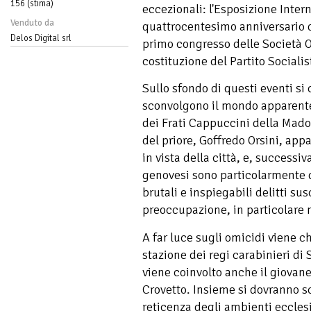
156 (stima)
eccezionali: l'Esposizione Inter
Venduto da
quattrocentesimo anniversario d
Delos Digital srl
primo congresso delle Società O
costituzione del Partito Socialis
Sullo sfondo di questi eventi si
sconvolgono il mondo apparent
dei Frati Cappuccini della Mado
del priore, Goffredo Orsini, app
in vista della città, e, successi
genovesi sono particolarmente d
brutali e inspiegabili delitti s
preoccupazione, in particolare 
A far luce sugli omicidi viene c
stazione dei regi carabinieri di
viene coinvolto anche il giovane
Crovetto. Insieme si dovranno s
reticenza degli ambienti ecclesi