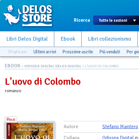
Ricerca
Libri Delos Digital
Ebook
Libri collezionismo
Sfoglia per
Ultimi arrivi
Prossime uscite
Più venduti
Per g
EBOOK
>
ODISSEA DIGITAL DELOS DIGITAL
> L'UOVO DI COLOMBO
L'uovo di Colombo
romanzo
Autore
Stefano Mantero
Collana
Odissea Digital
n.