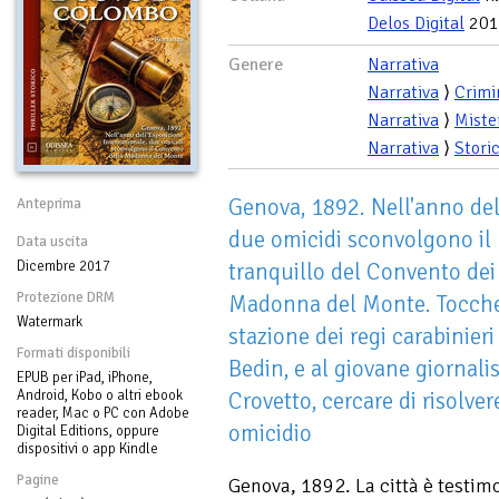
Delos Digital
201
Genere
Narrativa
Narrativa
⟩
Crimi
Narrativa
⟩
Miste
Narrativa
⟩
Stori
Genova, 1892. Nell'anno del
Anteprima
due omicidi sconvolgono i
Data uscita
Dicembre 2017
tranquillo del Convento dei
Protezione DRM
Madonna del Monte. Toccher
Watermark
stazione dei regi carabinier
Formati disponibili
Bedin, e al giovane giornali
EPUB per iPad, iPhone,
Android, Kobo o altri ebook
Crovetto, cercare di risolvere
reader, Mac o PC con Adobe
omicidio
Digital Editions, oppure
dispositivi o app Kindle
Pagine
Genova, 1892. La città è testim