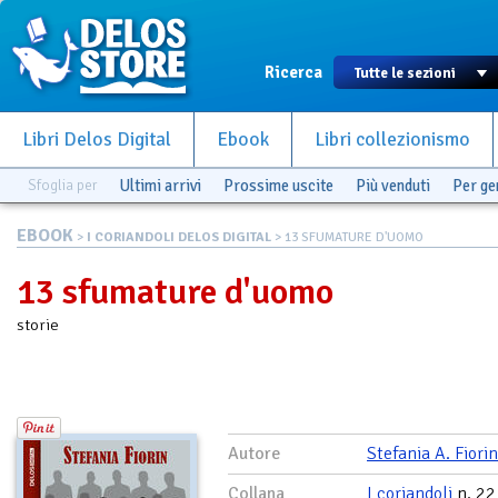
Ricerca
Libri Delos Digital
Ebook
Libri collezionismo
Sfoglia per
Ultimi arrivi
Prossime uscite
Più venduti
Per g
EBOOK
>
I CORIANDOLI DELOS DIGITAL
> 13 SFUMATURE D'UOMO
13 sfumature d'uomo
storie
Autore
Stefania A. Fiorin
Collana
I coriandoli
n. 22