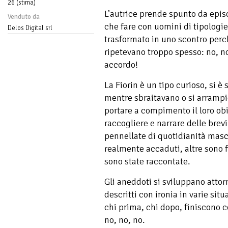
26 (stima)
L’autrice prende spunto da episod
Venduto da
che fare con uomini di tipologie v
Delos Digital srl
trasformato in uno scontro perch
ripetevano troppo spesso: no, no
accordo!
La Fiorin è un tipo curioso, si è 
mentre sbraitavano o si arrampic
portare a compimento il loro obi
raccogliere e narrare delle brevi
pennellate di quotidianità masch
realmente accaduti, altre sono fr
sono state raccontate.
Gli aneddoti si sviluppano attor
descritti con ironia in varie sit
chi prima, chi dopo, finiscono c
no, no, no.