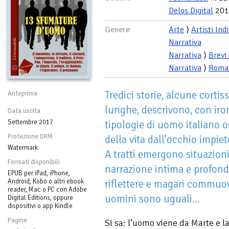
Delos Digital
201
Genere
Arte
⟩
Artisti Ind
Narrativa
Narrativa
⟩
Brevi
Narrativa
⟩
Roma
Tredici storie, alcune cortis
Anteprima
lunghe, descrivono, con iron
Data uscita
Settembre 2017
tipologie di uomo italiano 
Protezione DRM
della vita dall’occhio impie
Watermark
A tratti emergono situazioni
Formati disponibili
narrazione intima e profond
EPUB per iPad, iPhone,
Android, Kobo o altri ebook
riflettere e magari commuove
reader, Mac o PC con Adobe
uomini sono uguali...
Digital Editions, oppure
dispositivi o app Kindle
Pagine
Si sa: l’uomo viene da Marte e 