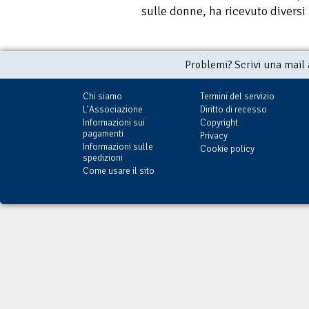
sulle donne, ha ricevuto diversi
Problemi? Scrivi una mail
Chi siamo
Termini del servizio
L'Associazione
Diritto di recesso
Informazioni sui
Copyright
pagamenti
Privacy
Informazioni sulle
Cookie policy
spedizioni
Come usare il sito