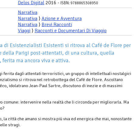
Delos Digital
2016 -
ISBN: 9788865308950
Narrativa
Narrativa
⟩
Azione e Avventura
Narrativa
⟩
Brevi Racconti
Viaggi
⟩
Racconti e Documentari Di Viaggio
 di Esistenzialisti Esistenti si ritrova al Café de Flore per
 della Parigi post-attentati, di una cultura, quella
 ferita ma ancora viva e attiva.
i ferita dagli attentati terroristici, un gruppo di intellettuali nostalgici
enzialismo si ritrova nel retrobottega del Café de Flore. Ascoltano
réco, idolatrano Jean-Paul Sartre, discutono di inezie e di massimi
vo comune: intervenire nella realtà che li circonda per migliorarla. Ma
do?
no, la città che amano si mostra più viva ed energica che mai, nonostante
elle stragi.