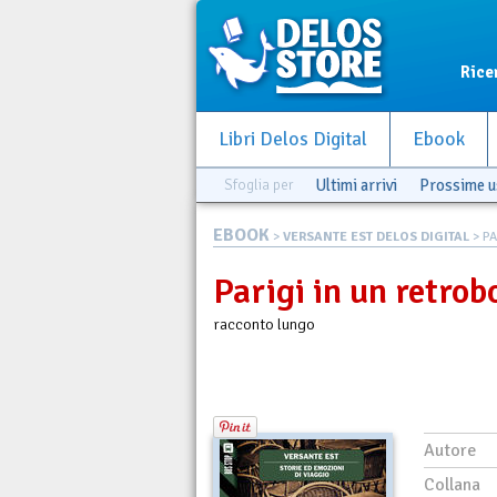
Rice
Libri Delos Digital
Ebook
Sfoglia per
Ultimi arrivi
Prossime u
EBOOK
>
VERSANTE EST DELOS DIGITAL
> PA
Parigi in un retrob
racconto lungo
Autore
Collana