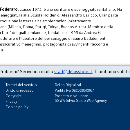
 Foderaro
, classe 1973, è uno scrittore e sceneggiatore italiano. Ha
ceneggiatura alla Scuola Holden di Alessandro Baricco. Gran parte
produzione letteraria ha ambientazioni prettamente
ane (Milano, Roma, Parigi, Tokyo, Buenos Aires). Membro della
i Duri" del giallo milanese, fondata nel 1993 da Andrea G.
Foderaro è l'ideatore del personaggio di Sauro Badalementi:
assicurativo meneghino, protagonista di avvincenti racconti e
ir.
Problemi? Scrivi una mail a
staff@delosstore.it
, ti aiutiamo subito
Termini del servizio
Delos Digital srl
Diritto di recesso
Partita Iva 08232950967
Copyright
Progetto e sviluppo:
SSWA Silvio Sosio Web Agency
Privacy
Cookie policy