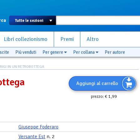
rca
Libri collezionismo
Premi
Altro
scite
Più venduti
Per genere
Per collana
Per autore
RIGI IN UN RETROBOTTEGA
ottega
Aggiungi al carrello
€ 1,99
prezzo:
Giuseppe Foderaro
Versante Est
n. 2