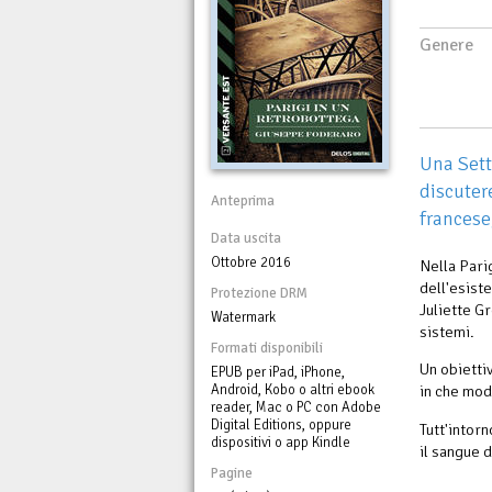
Genere
Una Setta
discutere
Anteprima
francese,
Data uscita
Ottobre 2016
Nella Parig
dell'esist
Protezione DRM
Juliette G
Watermark
sistemi.
Formati disponibili
Un obietti
EPUB per iPad, iPhone,
Android, Kobo o altri ebook
in che mo
reader, Mac o PC con Adobe
Digital Editions, oppure
Tutt'intor
dispositivi o app Kindle
il sangue d
Pagine