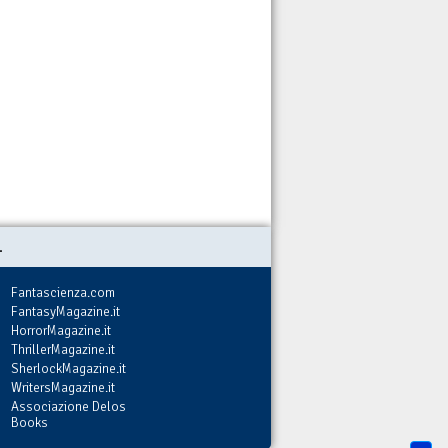
.
Fantascienza.com
FantasyMagazine.it
HorrorMagazine.it
ThrillerMagazine.it
SherlockMagazine.it
WritersMagazine.it
Associazione Delos
Books