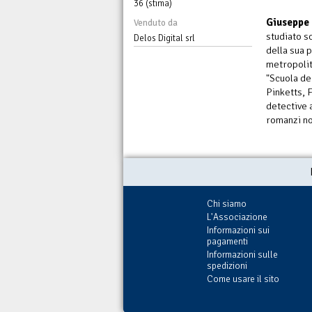
36 (stima)
Giuseppe
Venduto da
studiato s
Delos Digital srl
della sua 
metropolit
"Scuola de
Pinketts, 
detective 
romanzi no
Chi siamo
L'Associazione
Informazioni sui
pagamenti
Informazioni sulle
spedizioni
Come usare il sito