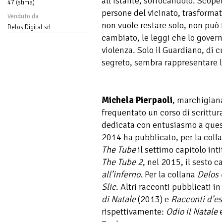
all’istante, soffocandolo. Scoper
47 (stima)
persone del vicinato, trasforma
Venduto da
non vuole restare solo, non può
Delos Digital srl
cambiato, le leggi che lo gover
violenza. Solo il Guardiano, di 
segreto, sembra rappresentare l
Michela Pierpaoli
, marchigian
frequentato un corso di scrittur
dedicata con entusiasmo a ques
2014 ha pubblicato, per la coll
The Tube
il settimo capitolo int
The Tube 2
, nel 2015, il sesto c
all’inferno
. Per la collana
Delos
Slic
. Altri racconti pubblicati i
di Natale
(2013) e
Racconti d’es
rispettivamente:
Odio il Natale