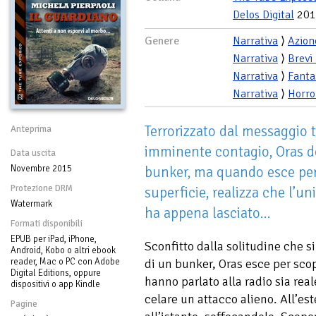
Delos Digital
201
Genere
Narrativa
⟩
Azion
Narrativa
⟩
Brevi
Narrativa
⟩
Fanta
Narrativa
⟩
Horro
Terrorizzato dal messaggio 
Anteprima
imminente contagio, Oras de
Data uscita
Novembre 2015
bunker, ma quando esce per
Protezione DRM
superficie, realizza che l’u
Watermark
ha appena lasciato...
Formati disponibili
EPUB per iPad, iPhone,
Sconfitto dalla solitudine che si
Android, Kobo o altri ebook
reader, Mac o PC con Adobe
di un bunker, Oras esce per scop
Digital Editions, oppure
hanno parlato alla radio sia rea
dispositivi o app Kindle
celare un attacco alieno. All’est
Pagine