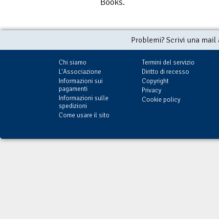
Books.
Problemi? Scrivi una mail
Chi siamo
Termini del servizio
L'Associazione
Diritto di recesso
Informazioni sui
Copyright
pagamenti
Privacy
Informazioni sulle
Cookie policy
spedizioni
Come usare il sito