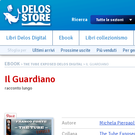
Ricerca
Libri Delos Digital
Ebook
Libri collezionismo
Sfoglia per
Ultimi arrivi
Prossime uscite
Più venduti
Per g
EBOOK
>
THE TUBE EXPOSED DELOS DIGITAL
> IL GUARDIANO
Il Guardiano
racconto lungo
Autore
Michela Pierpaol
Collana
The Tube Expose