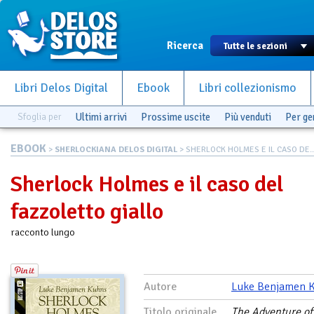
Ricerca
Libri Delos Digital
Ebook
Libri collezionismo
Sfoglia per
Ultimi arrivi
Prossime uscite
Più venduti
Per g
EBOOK
>
SHERLOCKIANA DELOS DIGITAL
> SHERLOCK HOLMES E IL CASO DE..
Sherlock Holmes e il caso del
fazzoletto giallo
racconto lungo
Autore
Luke Benjamen 
Titolo originale
The Adventure of