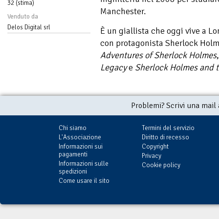
32 (stima)
Manchester.
Venduto da
Delos Digital srl
È un giallista che oggi vive a Lo
con protagonista Sherlock Holme
Adventures of Sherlock Holmes
Legacy
e
Sherlock Holmes and t
Problemi? Scrivi una mail
Chi siamo
Termini del servizio
L'Associazione
Diritto di recesso
Informazioni sui
Copyright
pagamenti
Privacy
Informazioni sulle
Cookie policy
spedizioni
Come usare il sito