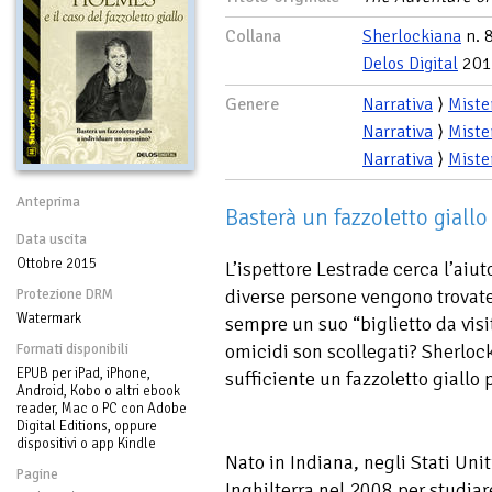
Collana
Sherlockiana
n. 
Delos Digital
201
Genere
Narrativa
⟩
Miste
Narrativa
⟩
Miste
Narrativa
⟩
Miste
Anteprima
Basterà un fazzoletto giallo
Data uscita
Ottobre 2015
L’ispettore Lestrade cerca l’ai
diverse persone vengono trovate
Protezione DRM
Watermark
sempre un suo “biglietto da visit
omicidi son scollegati? Sherloc
Formati disponibili
EPUB per iPad, iPhone,
sufficiente un fazzoletto giallo 
Android, Kobo o altri ebook
reader, Mac o PC con Adobe
Digital Editions, oppure
dispositivi o app Kindle
Nato in Indiana, negli Stati Unit
Pagine
Inghilterra nel 2008 per studiare