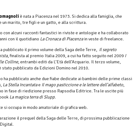
Romagnoli
è nata a Piacenza nel 1973. Si dedica alla famiglia, che
n marito, tre figli e un gatto, e alla scrittura.
 con alcuni racconti fantastici in riviste e antologie e ha collaborato
anni con il quotidiano
La Cronaca di Piacenza
in veste di freelance.
a pubblicato il primo volume della Saga delle Terre,
Il segreto
mista
, finalista al premio Italia 2009, a cui ha fatto seguito nel 2009
I
le Colline
, entrambi editi da L’Età dell’Acquario. Il terzo volume,
 è stato pubblicato da Edizioni Domino nel 2010.
 ha pubblicato anche due fiabe dedicate ai bambini delle prime classi
,
La Stella Incantata
e
Il mago pasticcione e le lettere dell'alfabeto
,
mo in fase di riedizione presso Rapsodia Editrice. Tra le uscite più
ebook
La magica terra di Slupp
.
e si occupa in modo amatoriale di grafica web.
arazione il prequel della Saga delle Terre, di prossima pubblicazione
Digital.