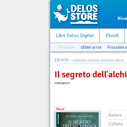
Rice
Libri Delos Digital
Ebook
Sfoglia per
Ultimi arrivi
Prossime u
EBOOK
>
ODISSEA DIGITAL FANTASY DELO...
Il segreto dell'alch
romanzo
Autore
Collana