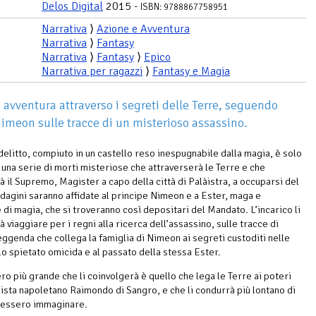
Delos Digital
2015 -
ISBN: 9788867758951
Narrativa
⟩
Azione e Avventura
Narrativa
⟩
Fantasy
Narrativa
⟩
Fantasy
⟩
Epico
Narrativa per ragazzi
⟩
Fantasy e Magia
 avventura attraverso i segreti delle Terre, seguendo
Nimeon sulle tracce di un misterioso assassino.
delitto, compiuto in un castello reso inespugnabile dalla magia, è solo
i una serie di morti misteriose che attraverserà le Terre e che
à il Supremo, Magister a capo della città di Palàistra, a occuparsi del
ndagini saranno affidate al principe Nimeon e a Ester, maga e
 di magia, che si troveranno così depositari del Mandato. L’incarico li
 viaggiare per i regni alla ricerca dell’assassino, sulle tracce di
leggenda che collega la famiglia di Nimeon ai segreti custoditi nelle
lo spietato omicida e al passato della stessa Ester.
ro più grande che li coinvolgerà è quello che lega le Terre ai poteri
mista napoletano Raimondo di Sangro, e che li condurrà più lontano di
tessero immaginare.