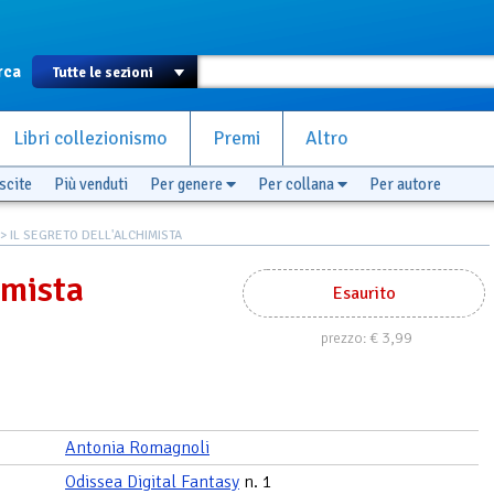
rca
Libri collezionismo
Premi
Altro
scite
Più venduti
Per genere
Per collana
Per autore
> IL SEGRETO DELL'ALCHIMISTA
imista
Esaurito
€ 3,99
prezzo:
Antonia Romagnoli
Odissea Digital Fantasy
n. 1