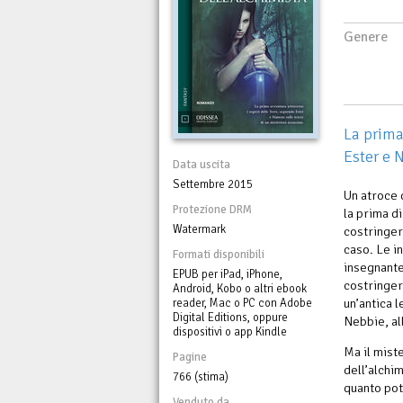
Genere
La prima
Ester e 
Data uscita
Settembre 2015
Un atroce 
Protezione DRM
la prima d
Watermark
costringer
caso. Le i
Formati disponibili
insegnante
EPUB per iPad, iPhone,
costringerà
Android, Kobo o altri ebook
un’antica 
reader, Mac o PC con Adobe
Digital Editions, oppure
Nebbie, al
dispositivi o app Kindle
Ma il miste
Pagine
dell’alchi
766 (stima)
quanto po
Venduto da