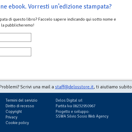
ione ebook. Vorresti un’edizione stampata?
mpata di questo libro? Faccelo sapere indicando qui sotto nome e
 la pubblicheremo!
Problemi? Scrivi una mail a
staff@delosstore.it
, ti aiutiamo subito
Termini del servizio
Delos Digital srl
Diritto di recesso
Partita Iva 08232950967
Copyright
Progetto e sviluppo:
SSWA Silvio Sosio Web Agency
Privacy
Cookie policy