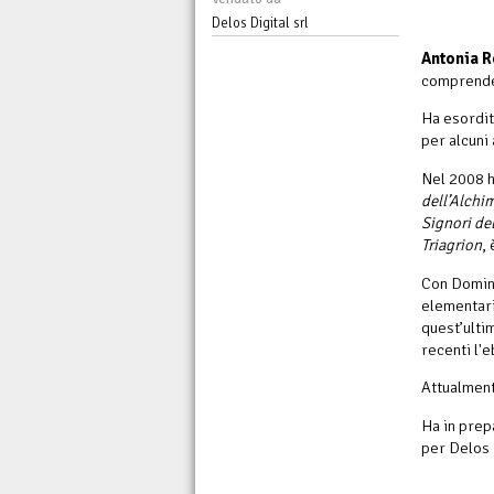
Delos Digital srl
Antonia 
comprende u
Ha esordito
per alcuni 
Nel 2008 h
dell’Alchi
Signori del
Triagrion
,
Con Domino
elementari
quest’ulti
recenti l'
Attualment
Ha in prep
per Delos 