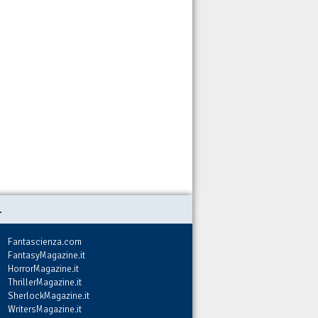
.
Fantascienza.com
FantasyMagazine.it
HorrorMagazine.it
ThrillerMagazine.it
SherlockMagazine.it
WritersMagazine.it