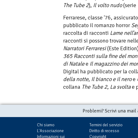
The Tube 2
),
Il volto nudo
(serie
Ferrarese, classe '76, assicurat
pubblicato il romanzo horror
Se
raccolta di racconti
Lame nell'a
racconti si possono trovare nell
Narratori Ferraresi
(Este Edition
365 Racconti sulla fine del mo
di Natale
e
Il magazzino dei mo
Digital ha pubblicato per la col
della notte
,
Il bianco e il nero
e
collana
The Tube 2
,
La svolta
e p
Problemi? Scrivi una mail
Chi siamo
Termini del servizio
L'Associazione
Diritto di recesso
Informazioni sui
Copyright