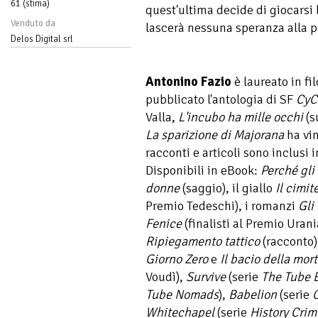
61 (stima)
quest'ultima decide di giocarsi 
Venduto da
lascerà nessuna speranza alla p
Delos Digital srl
Antonino Fazio
è laureato in fi
pubblicato l'antologia di SF
CyC
Valla,
L'incubo ha mille occhi
(s
La sparizione di Majorana
ha vin
racconti e articoli sono inclusi i
Disponibili in eBook:
Perché gli
donne
(saggio), il giallo
Il cimit
Premio Tedeschi), i romanzi
Gli 
Fenice
(finalisti al Premio Urani
Ripiegamento tattico
(racconto)
Giorno Zero
e
Il bacio della mor
Voudì),
Survive
(serie
The Tube 
Tube Nomads
),
Babelion
(serie
Whitechapel
(serie
History Crim