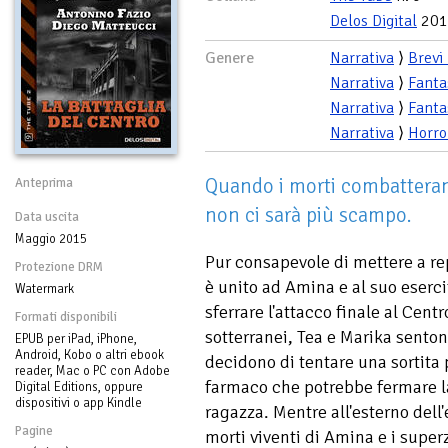
Delos Digital
201
Genere
Narrativa
⟩
Brevi
Narrativa
⟩
Fanta
Narrativa
⟩
Fanta
Narrativa
⟩
Horro
Quando i morti combatteranno
Anteprima
non ci sarà più scampo.
Data uscita
Maggio 2015
Pur consapevole di mettere a rep
Protezione DRM
è unito ad Amina e al suo eserci
Watermark
sferrare l'attacco finale al Cent
Formati disponibili
sotterranei, Tea e Marika sent
EPUB per iPad, iPhone,
Android, Kobo o altri ebook
decidono di tentare una sortita 
reader, Mac o PC con Adobe
farmaco che potrebbe fermare la
Digital Editions, oppure
dispositivi o app Kindle
ragazza. Mentre all'esterno dell'e
Pagine
morti viventi di Amina e i super