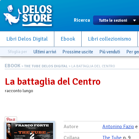
Ricerca
Libri Delos Digital
Ebook
Libri collezionismo
Sfoglia per
Ultimi arrivi
Prossime uscite
Più venduti
Per g
EBOOK
>
THE TUBE DELOS DIGITAL
> LA BATTAGLIA DEL CENTRO
La battaglia del Centro
racconto lungo
Autore
Antonino Fazio
e
Collana
The Tube
n. 9