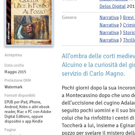
Delos Digital
201
Genere
Narrativa
⟩
Brevi
Narrativa
⟩
Crimi
Narrativa
⟩
Stori
Narrativa
⟩
Thrill
All’ombra delle corti mediev
Anteprima
Alcuino e la curiosità del g
Data uscita
Maggio 2015
servizio di Carlo Magno.
Protezione DRM
Pochi giorni dopo la sua incoro
Watermark
a Montecassino dopo che uno dei
Formati disponibili
dell’uccisione del cugino Adala
EPUB per iPad, iPhone,
Android, Kobo o altri ebook
seguito pochi uomini e il suo bio
reader, Mac o PC con Adobe
Digital Editions, oppure
colui che ha rinfoltito i centri d
dispositivi o app Kindle
Toccherà a lui, insieme a Eginar
Pagine
pozzo per svelare il mistero del