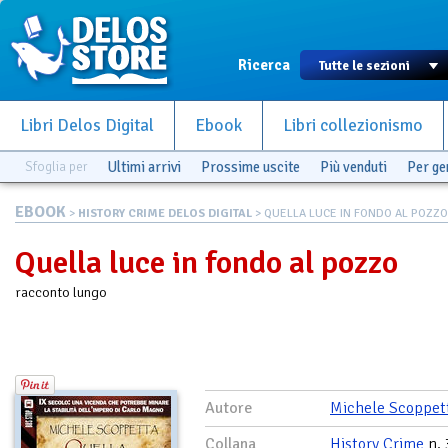
Ricerca
Libri Delos Digital
Ebook
Libri collezionismo
Sfoglia per
Ultimi arrivi
Prossime uscite
Più venduti
Per g
EBOOK
>
HISTORY CRIME DELOS DIGITAL
> QUELLA LUCE IN FONDO AL POZZO
Quella luce in fondo al pozzo
racconto lungo
Autore
Michele Scoppet
Collana
History Crime
n. 