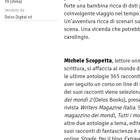
39 (stima)
forte una bambina ricca di doti 
Venduto da
coinvolgente viaggio nel tempo a
Delos Digital srl
Un’avventura ricca di scenari sug
scena. Una vicenda che potrebbe
carolingio.
Michele Scoppetta
, lettore o
scrittura, si affaccia al mondo d
le ultime antologie 365 raccont
aver seguito un corso on line di
dei suoi racconti viene selezion
dei mondi 2
(Delos Books), pres
rivista
Writers Magazine Italia
. 
magazzino dei mondi
,
Tutti i m
altre due antologie a tema, edit
suoi racconti di fantascienza è 
online
Strade
. Per il blog
Extrav