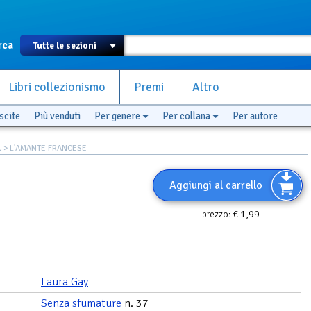
rca
Libri collezionismo
Premi
Altro
scite
Più venduti
Per genere
Per collana
Per autore
L
> L'AMANTE FRANCESE
Aggiungi al carrello
€ 1,99
prezzo:
Laura Gay
Senza sfumature
n. 37