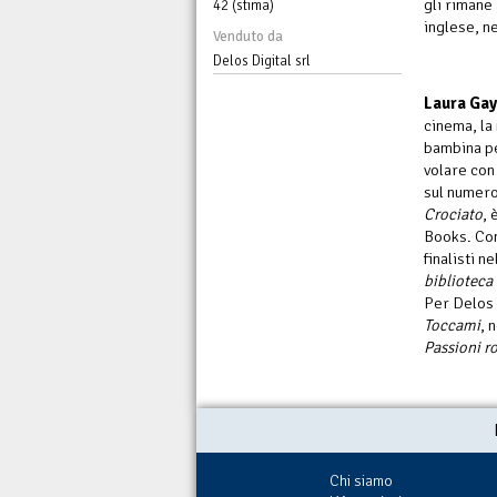
gli rimane 
42 (stima)
inglese, n
Venduto da
Delos Digital srl
Laura Gay
cinema, la
bambina pe
volare con 
sul numero 
Crociato
, 
Books. Con
finalisti n
biblioteca
Per Delos 
Toccami
, 
Passioni r
Chi siamo