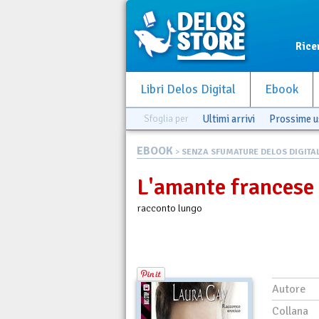
Rice
Libri Delos Digital
Ebook
Sfoglia per
Ultimi arrivi
Prossime u
EBOOK
>
SENZA SFUMATURE DELOS DIGITA
L'amante francese
racconto lungo
Autore
Collana