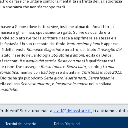
altro da fare che lottare contro la mentalità ristretta dell’aristocrazia
ella speranza che non sia troppo tardi.
nasce a Genova dove tuttora vive, insieme al marito. Ama i libri, il
 musica e gli animali, specialmente i gatti. Scrive da quando era
rché solo attraverso la scrittura riesce a esprimere se stessa e a
la fantasia. Un suo racconto dal titolo
Ventunesimo piano
è apparso
5 della rivista
Romance Magazine
e un altro, dal titolo
Il risveglio del
è stato inserito nell’antologia
365 storie d’amore
, edita da Delos
 i racconti
Il risveglio dei sensi
e
Resta con me
si è qualificata tra i
elle rispettive rassegne
Rosso fuoco
e
Senza fiato
, sul blog
La mia
 romantica
, mentre con
Bad boy
si è distinta in
Christmas in love 2013
.
Digital ha già pubblicato
Sette giorni e sette notti
,
Senza legami
e
nella collana
Senza sfumature
, e
Incantevole angelo
nella collana
omantiche
.
Problemi? Scrivi una mail a
staff@delosstore.it
, ti aiutiamo subito
Termini del servizio
Delos Digital srl