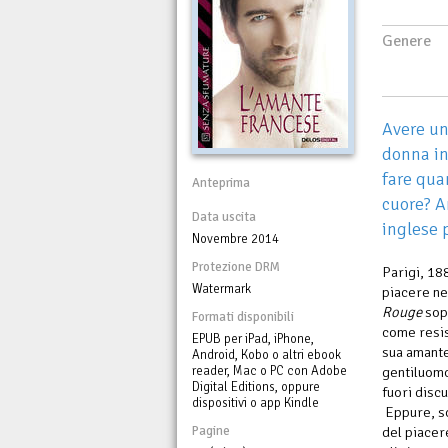
Genere
Avere un
donna in
fare qua
Anteprima
cuore? An
Data uscita
inglese 
Novembre 2014
Protezione DRM
Parigi, 18
Watermark
piacere ne
Rouge
sopr
Formati disponibili
come resis
EPUB per iPad, iPhone,
sua amante
Android, Kobo o altri ebook
reader, Mac o PC con Adobe
gentiluomo
Digital Editions, oppure
fuori disc
dispositivi o app Kindle
Eppure, so
Pagine
del piacer