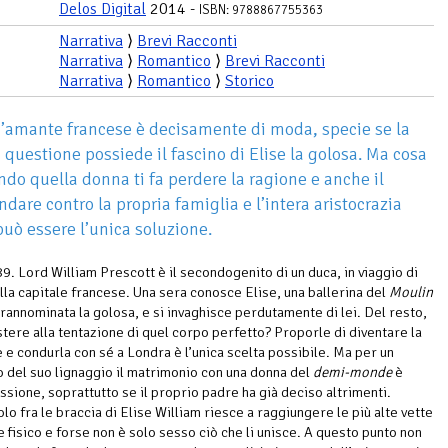
Delos Digital
2014 -
ISBN: 9788867755363
Narrativa
⟩
Brevi Racconti
Narrativa
⟩
Romantico
⟩
Brevi Racconti
Narrativa
⟩
Romantico
⟩
Storico
’amante francese è decisamente di moda, specie se la
 questione possiede il fascino di Elise la golosa. Ma cosa
ndo quella donna ti fa perdere la ragione e anche il
dare contro la propria famiglia e l’intera aristocrazia
può essere l’unica soluzione.
89. Lord William Prescott è il secondogenito di un duca, in viaggio di
lla capitale francese. Una sera conosce Elise, una ballerina del
Moulin
annominata la golosa, e si invaghisce perdutamente di lei. Del resto,
tere alla tentazione di quel corpo perfetto? Proporle di diventare la
 e condurla con sé a Londra è l’unica scelta possibile. Ma per un
 del suo lignaggio il matrimonio con una donna del
demi-monde
è
ussione, soprattutto se il proprio padre ha già deciso altrimenti.
lo fra le braccia di Elise William riesce a raggiungere le più alte vette
e fisico e forse non è solo sesso ciò che li unisce. A questo punto non