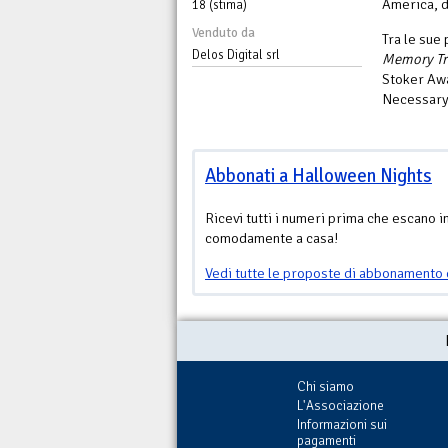
America, d
18 (stima)
Venduto da
Tra le sue 
Delos Digital srl
Memory Tr
Stoker Awa
Necessary 
Abbonati a Halloween Nights
Ricevi tutti i numeri prima che escano i
comodamente a casa!
Vedi tutte le proposte di abbonamento 
Chi siamo
L'Associazione
Informazioni sui
pagamenti