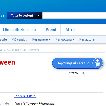
rca
Libri collezionismo
Premi
Altro
scite
Più venduti
Per genere
Per collana
Per autore
AL
> I FANTASMI DI HALLOWEEN
oween
Aggiungi al carrello
€ 0,99
prezzo:
John R. Little
ginale
The Halloween Phantoms