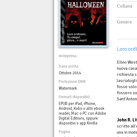
Collana
Genere
Loro ord
Anteprima
Ellen West
Data uscita
nuova casa
Ottobre 2014
richiesta 
lasciatogl
Protezione DRM
fosse solo
Watermark
fossero so
Formati disponibili
Sant'Anton
EPUB per iPad, iPhone,
Android, Kobo o altri ebook
reader, Mac o PC con Adobe
Digital Editions, oppure
John R. Li
dispositivi o app Kindle
scritte all
Pagine
una in mat