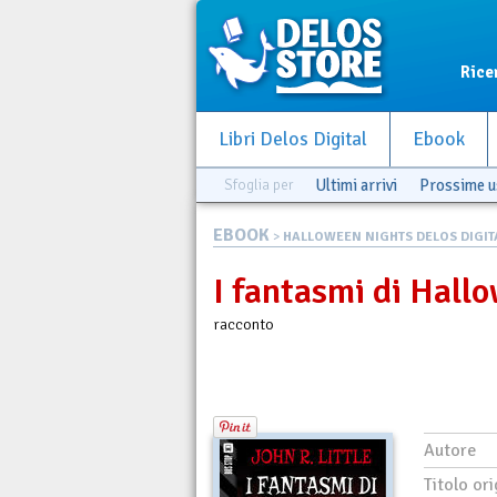
Rice
Libri Delos Digital
Ebook
Sfoglia per
Ultimi arrivi
Prossime u
EBOOK
>
HALLOWEEN NIGHTS DELOS DIGIT
I fantasmi di Hall
racconto
Autore
Titolo ori