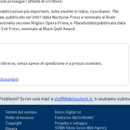
ove prosegue l'attività di scrittore.
pubblicazioni più importanti, tutte inedite in Italia, ricordiamo:
The
ee
, pubblicato nel 2007 dalla Nocturne Press e nominato ai Bram
rd nella sezione Miglior Opera Prima; e
Placeholders
pubblicata dalla
Evil Press, nominato al Black Quill Award.
n libreria, senza spese di spedizione e a prezzo scontato,
disponibili
Problemi? Scrivi una mail a
staff@delosstore.it
, ti aiutiamo subito
Termini del servizio
Delos Digital srl
Diritto di recesso
Partita Iva 08232950967
Copyright
Progetto e sviluppo:
SSWA Silvio Sosio Web Agency
Privacy