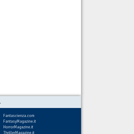
.
Fantascienza.com
FantasyMagazine.it
HorrorMagazine.it
ThrillerMagazine.it