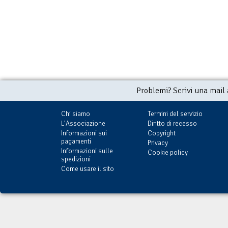
Problemi? Scrivi una mail
Chi siamo
Termini del servizio
L'Associazione
Diritto di recesso
Informazioni sui
Copyright
pagamenti
Privacy
Conwy
Yucapan
Kumbhalgarh
Informazioni sulle
Cookie policy
€ 1,99
(con Delos Card:
€ 1,99
(con Delos Card:
€ 1,99
(con Delos C
spedizioni
€ 1,99)
€ 1,99)
€ 1,99)
Come usare il sito