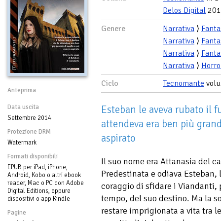
Delos Digital
201
Genere
Narrativa
⟩
Fanta
Narrativa
⟩
Fanta
Narrativa
⟩
Fanta
Narrativa
⟩
Horro
Ciclo
Tecnomante
volu
Anteprima
Data uscita
Esteban le aveva rubato il f
Settembre 2014
attendeva era ben più grand
Protezione DRM
aspirato
Watermark
Formati disponibili
Il suo nome era Attanasia del ca
EPUB per iPad, iPhone,
Predestinata e odiava Esteban, 
Android, Kobo o altri ebook
reader, Mac o PC con Adobe
coraggio di sfidare i Viandanti, 
Digital Editions, oppure
tempo, del suo destino. Ma la so
dispositivi o app Kindle
restare imprigionata a vita tra l
Pagine