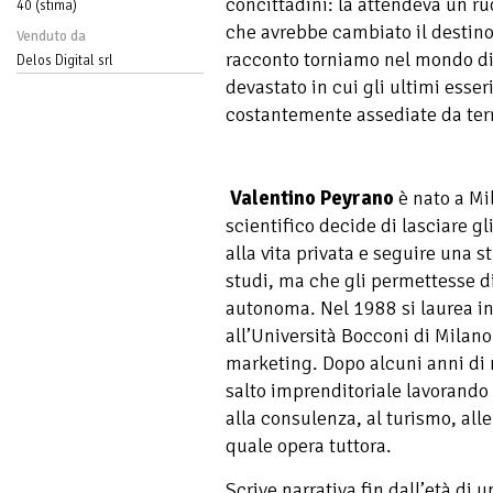
concittadini: la attendeva un ru
40 (stima)
che avrebbe cambiato il destin
Venduto da
racconto torniamo nel mondo di
Delos Digital srl
devastato in cui gli ultimi esse
costantemente assediate da terri
Valentino Peyrano
è nato a Mi
scientifico decide di lasciare gl
alla vita privata e seguire una
studi, ma che gli permettesse d
autonoma. Nel 1988 si laurea 
all’Università Bocconi di Milan
marketing. Dopo alcuni anni di n
salto imprenditoriale lavorando p
alla consulenza, al turismo, all
quale opera tuttora.
Scrive narrativa fin dall’età di u