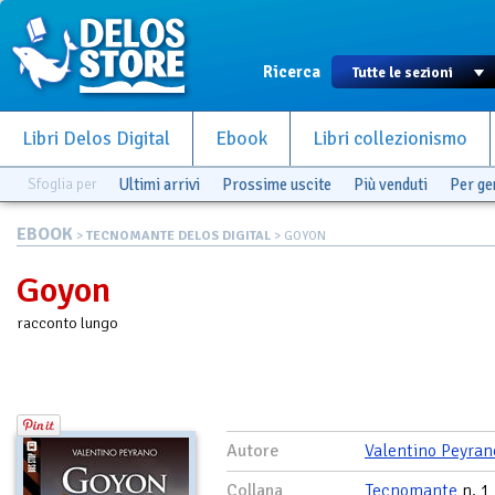
Ricerca
Libri Delos Digital
Ebook
Libri collezionismo
Sfoglia per
Ultimi arrivi
Prossime uscite
Più venduti
Per g
EBOOK
>
TECNOMANTE DELOS DIGITAL
> GOYON
Goyon
racconto lungo
Autore
Valentino Peyran
Collana
Tecnomante
n. 1