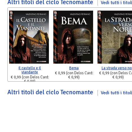
Altri titoli del ciclo Tecnomante
Vedi tutti i titol
Il castello e il
Bema
La strada verso no
viandante
€ 0,99
(con Delos Card:
€ 0,99
(con Delos C
€ 0,99
(con Delos Card:
€ 0,99)
€ 0,99)
€ 0,99)
Altri titoli del ciclo Tecnomante
Vedi tutti i titol