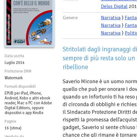
Delos Digital
201
Genere
Narrativa
⟩
Fanta
Narrativa
⟩
Fanta
Narrativa
⟩
Politi
Stritolati dagli ingranaggi 
Data uscita
sempre di più resta solo un
Luglio 2014
ribellione
Protezione DRM
Watermark
Saverio Micone è un uomo norma
Formati disponibili
quello che può per onorare i dov
EPUB per iPad, iPhone,
quando un infortunio ti ha reso 
Android, Kobo o altri ebook
reader, Mac o PC con Adobe
di circonda di obblighi e richie
Digital Editions, oppure
il Sindacato Protezione Diritti d
dispositivi o app Kindle
rispetti la promessa dell'acquis
Pagine
gadget, Saverio si sente chiuso 
16 (stima)
chance che gli rimane è tornare 
Venduto da