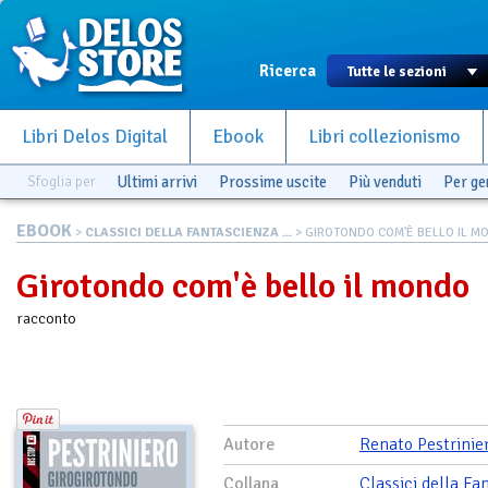
Ricerca
Libri Delos Digital
Ebook
Libri collezionismo
Sfoglia per
Ultimi arrivi
Prossime uscite
Più venduti
Per g
EBOOK
>
CLASSICI DELLA FANTASCIENZA ...
> GIROTONDO COM'È BELLO IL MO.
Girotondo com'è bello il mondo
racconto
Autore
Renato Pestrinie
Collana
Classici della Fa