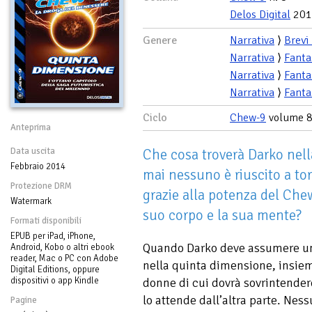
Delos Digital
201
Genere
Narrativa
⟩
Brevi
Narrativa
⟩
Fanta
Narrativa
⟩
Fanta
Narrativa
⟩
Fanta
Ciclo
Chew-9
volume 
Anteprima
Data uscita
Che cosa troverà Darko nel
Febbraio 2014
mai nessuno è riuscito a torn
Protezione DRM
grazie alla potenza del Che
Watermark
suo corpo e la sua mente?
Formati disponibili
EPUB per iPad, iPhone,
Quando Darko deve assumere un
Android, Kobo o altri ebook
reader, Mac o PC con Adobe
nella quinta dimensione, insiem
Digital Editions, oppure
dispositivi o app Kindle
donne di cui dovrà sovrintender
lo attende dall’altra parte. Ne
Pagine