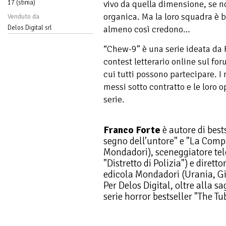
17 (stima)
vivo da quella dimensione, se n
organica. Ma la loro squadra è b
Venduto da
Delos Digital srl
almeno così credono…
“Chew-9” è una serie ideata da 
contest letterario online sul for
cui tutti possono partecipare. I 
messi sotto contratto e le loro o
serie.
Franco Forte
è autore di best
segno dell'untore" e "La Compa
Mondadori), sceneggiatore telev
"Distretto di Polizia") e dirett
edicola Mondadori (Urania, Gi
Per Delos Digital, oltre alla s
serie horror bestseller "The T