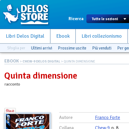
Ricerca
Libri Delos Digital
Ebook
Libri collezionismo
Sfoglia per
Ultimi arrivi
Prossime uscite
Più venduti
Per g
EBOOK
>
CHEW-9 DELOS DIGITAL
> QUINTA DIMENSIONE
Quinta dimensione
racconto
Autore
Franco Forte
Collana
Chew-9
n. 8