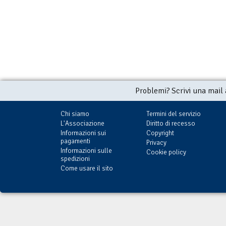
Problemi? Scrivi una mail
Chi siamo
Termini del servizio
L'Associazione
Diritto di recesso
Informazioni sui
Copyright
pagamenti
Privacy
Sono atomi di stelle
Cerberus
Gli orizzonti del
Informazioni sulle
Cookie policy
cerchio
€ 0,99
(con Delos Card:
€ 1,99
(con Delos Card:
spedizioni
€ 0,99)
€ 1,99)
€ 1,99
(con Delos C
Come usare il sito
€ 1,99)