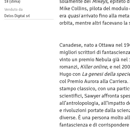
solamente dei
Mikeys
, epiteto 
18 (stima)
Mike Collins, pilota del modulo
Venduto da
era
quasi
arrivato fino alla meta
Delos Digital srl
orbita, mentre altri facevano la 
Canadese, nato a Ottawa nel 1
migliori scrittori di fantascien
vinto un premio Nebula già nel 
romanzi,
Killer online
, e nel 20
Hugo con
La genesi della speci
col Premio Aurora alla Carriera. 
stampo classico, con una partico
scientifici, Sawyer affronta spes
all’antrolopologia, all’impatto d
e rivoluzioni portate dalla scien
diverse. È una persona molto al
fantascienza e di corrispondere c