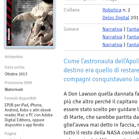
Collana
Robotica
n. 2
Delos Digital
201
Genere
Narrativa
⟩
Fanta
Narrativa
⟩
Fanta
Narrativa
⟩
Fanta
Anteprima
Come l'astronauta dell’Apoll
Data uscita
destino era quello di restare
Ottobre 2013
compagni conquistavano lo 
Protezione DRM
Watermark
A Don Lawson quella dannata fa
Formati disponibili
più che altro perché il capitano 
EPUB per iPad, iPhone,
essere stato scelto per guidare 
Android, Kobo o altri ebook
reader, Mac o PC con Adobe
di Marte, che sarebbe partita da
Digital Editions, oppure
gliel’aveva mai detto in faccia,
dispositivi o app Kindle
tutto il resto della NASA consid
Pagine