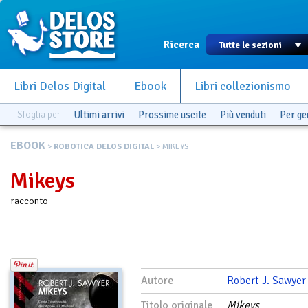
Ricerca
Libri Delos Digital
Ebook
Libri collezionismo
Sfoglia per
Ultimi arrivi
Prossime uscite
Più venduti
Per g
EBOOK
>
ROBOTICA DELOS DIGITAL
> MIKEYS
Mikeys
racconto
Autore
Robert J. Sawyer
Titolo originale
Mikeys