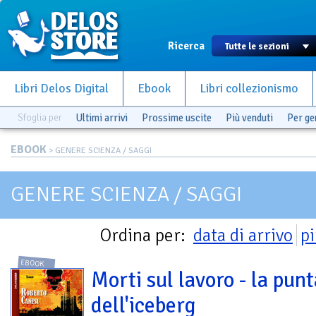
Ricerca
Libri Delos Digital
Ebook
Libri collezionismo
Sfoglia per
Ultimi arrivi
Prossime uscite
Più venduti
Per g
EBOOK
> GENERE SCIENZA / SAGGI
GENERE SCIENZA / SAGGI
Ordina per:
data di arrivo
pi
EBOOK
Morti sul lavoro - la punt
dell'iceberg