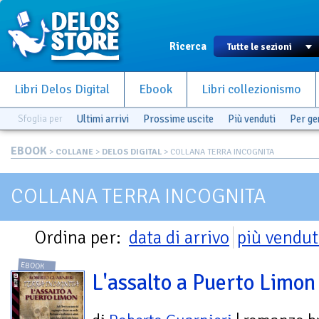
Ricerca
Libri Delos Digital
Ebook
Libri collezionismo
Sfoglia per
Ultimi arrivi
Prossime uscite
Più venduti
Per g
EBOOK
>
COLLANE
>
DELOS DIGITAL
> COLLANA TERRA INCOGNITA
COLLANA TERRA INCOGNITA
Ordina per:
data di arrivo
più vendut
EBOOK
L'assalto a Puerto Limon