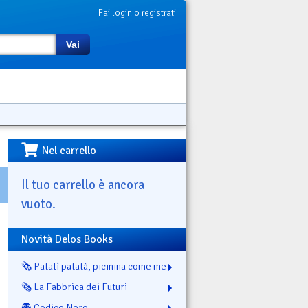
Fai login o registrati
Vai
Nel carrello
Il tuo carrello è ancora
vuoto.
Novità Delos Books
🗞️ Patatì patatà, picinina come me
🗞️ La Fabbrica dei Futuri
👻 Codice Nero