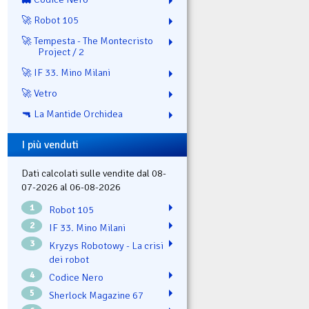
🚀 Robot 105
🚀 Tempesta - The Montecristo
Project / 2
🚀 IF 33. Mino Milani
🚀 Vetro
🔫 La Mantide Orchidea
I più venduti
Dati calcolati sulle vendite dal 08-
07-2026 al 06-08-2026
1
Robot 105
2
IF 33. Mino Milani
3
Kryzys Robotowy - La crisi
dei robot
4
Codice Nero
5
Sherlock Magazine 67