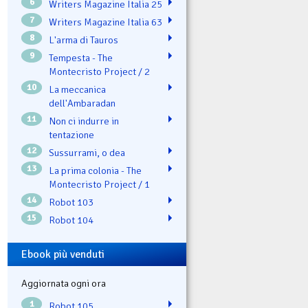
6
Writers Magazine Italia 25
7
Writers Magazine Italia 63
8
L'arma di Tauros
9
Tempesta - The
Montecristo Project / 2
10
La meccanica
dell'Ambaradan
11
Non ci indurre in
tentazione
12
Sussurrami, o dea
13
La prima colonia - The
Montecristo Project / 1
14
Robot 103
15
Robot 104
Ebook più venduti
Aggiornata ogni ora
1
Robot 105