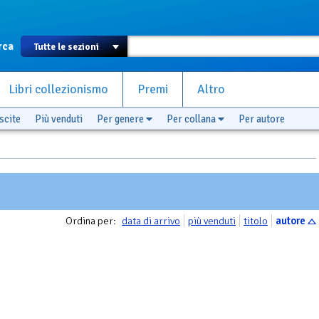
rca
Libri collezionismo
Premi
Altro
scite
Più venduti
Per genere
Per collana
Per autore
Ordina per:
data di arrivo
più venduti
titolo
autore