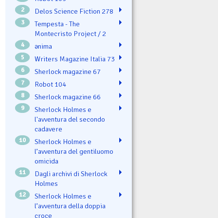
2
Delos Science Fiction 278
3
Tempesta - The
Montecristo Project / 2
4
ənima
5
Writers Magazine Italia 73
6
Sherlock magazine 67
7
Robot 104
8
Sherlock magazine 66
9
Sherlock Holmes e
l'avventura del secondo
cadavere
10
Sherlock Holmes e
l’avventura del gentiluomo
omicida
11
Dagli archivi di Sherlock
Holmes
12
Sherlock Holmes e
l’avventura della doppia
croce