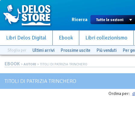
Ricerca
Libri Delos Digital
Ebook
Libri collezionismo
Sfoglia per
Ultimi arrivi
Prossime uscite
Più venduti
Per g
EBOOK
>
AUTORI
> TITOLI DI PATRIZIA TRINCHERO
TITOLI DI PATRIZIA TRINCHERO
Ordina per:
d