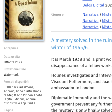
Delos Digital
202
Genere
Narrativa
⟩
Miste
Narrativa
⟩
Miste
Narrativa
⟩
Miste
A mystery solved in the ruin
winter of 1945/6.
Anteprima
Data uscita
It is March 1938 and a print wo
Ottobre 2023
disappearance of a fellow worke
Protezione DRM
Holmes investigates and intervi
Watermark
Viscount Rothermere, and Joac
Formati disponibili
ambassador to London.
EPUB per iPad, iPhone,
Android, Kobo o altri ebook
reader, Mac o PC con Adobe
Diplomatic immunity and the we
Digital Editions, oppure
dispositivi o app Kindle
government prevent any further
the mystery is only finally solve
Pagine