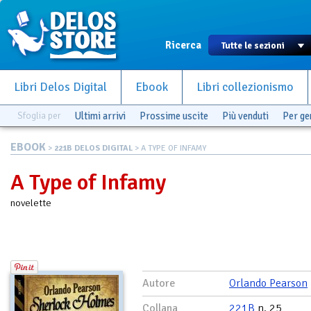
Ricerca
Libri Delos Digital
Ebook
Libri collezionismo
Sfoglia per
Ultimi arrivi
Prossime uscite
Più venduti
Per g
EBOOK
>
221B DELOS DIGITAL
> A TYPE OF INFAMY
A Type of Infamy
novelette
Autore
Orlando Pearson
Collana
221B
n. 25