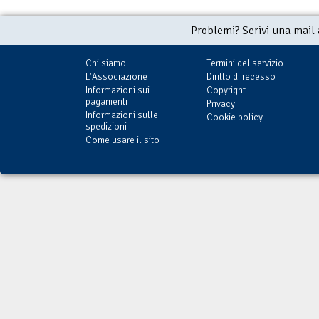
Problemi? Scrivi una mail
Chi siamo
Termini del servizio
L'Associazione
Diritto di recesso
Informazioni sui
Copyright
pagamenti
Privacy
Informazioni sulle
Cookie policy
spedizioni
Come usare il sito