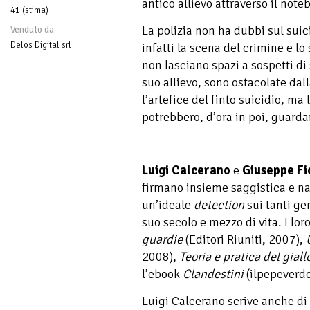
antico allievo attraverso il not
41 (stima)
La polizia non ha dubbi sul suic
Venduto da
Delos Digital srl
infatti la scena del crimine e lo
non lasciano spazi a sospetti di 
suo allievo, sono ostacolate da
l’artefice del finto suicidio, ma l
potrebbero, d’ora in poi, guardar
Luigi Calcerano
e
Giuseppe Fi
firmano insieme saggistica e na
un’ideale
detection
sui tanti gen
suo secolo e mezzo di vita. I lor
guardie
(Editori Riuniti, 2007),
2008),
Teoria e pratica del giall
l’ebook
Clandestini
(ilpepeverde
Luigi Calcerano scrive anche di