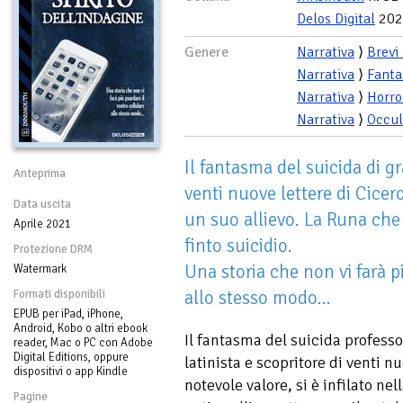
Delos Digital
202
Genere
Narrativa
⟩
Brevi
Narrativa
⟩
Fanta
Narrativa
⟩
Horro
Narrativa
⟩
Occul
Il fantasma del suicida di gr
Anteprima
venti nuove lettere di Cicer
Data uscita
un suo allievo. La Runa che 
Aprile 2021
finto suicidio.
Protezione DRM
Una storia che non vi farà p
Watermark
allo stesso modo...
Formati disponibili
EPUB per iPad, iPhone,
Android, Kobo o altri ebook
Il fantasma del suicida profess
reader, Mac o PC con Adobe
Digital Editions, oppure
latinista e scopritore di venti n
dispositivi o app Kindle
notevole valore, si è infilato ne
Pagine