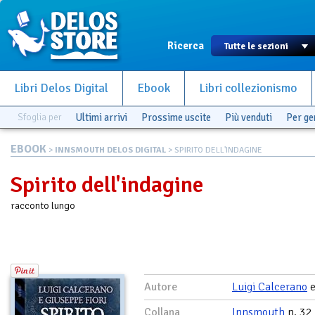
Ricerca
Libri Delos Digital
Ebook
Libri collezionismo
Sfoglia per
Ultimi arrivi
Prossime uscite
Più venduti
Per g
EBOOK
>
INNSMOUTH DELOS DIGITAL
> SPIRITO DELL'INDAGINE
Spirito dell'indagine
racconto lungo
Autore
Luigi Calcerano
Collana
Innsmouth
n. 32