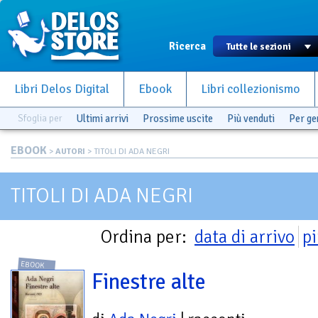
Ricerca
Libri Delos Digital
Ebook
Libri collezionismo
Sfoglia per
Ultimi arrivi
Prossime uscite
Più venduti
Per g
EBOOK
>
AUTORI
> TITOLI DI ADA NEGRI
TITOLI DI ADA NEGRI
Ordina per:
data di arrivo
pi
EBOOK
Finestre alte