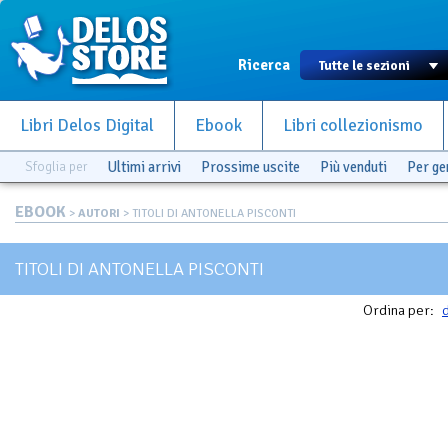
Ricerca
Libri Delos Digital
Ebook
Libri collezionismo
Sfoglia per
Ultimi arrivi
Prossime uscite
Più venduti
Per g
EBOOK
>
AUTORI
> TITOLI DI ANTONELLA PISCONTI
TITOLI DI ANTONELLA PISCONTI
Ordina per:
d