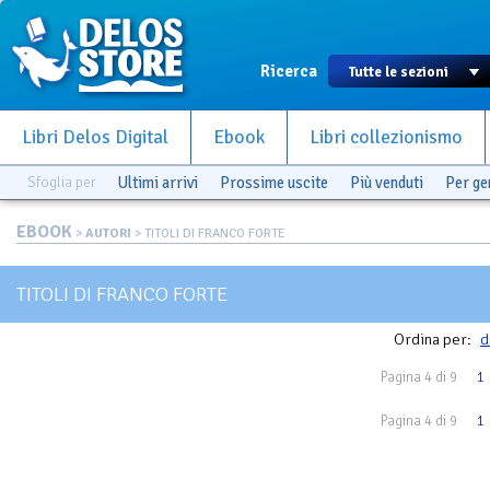
Ricerca
Libri Delos Digital
Ebook
Libri collezionismo
Sfoglia per
Ultimi arrivi
Prossime uscite
Più venduti
Per g
EBOOK
>
AUTORI
> TITOLI DI FRANCO FORTE
TITOLI DI FRANCO FORTE
Ordina per:
d
Pagina 4 di 9
1
Pagina 4 di 9
1