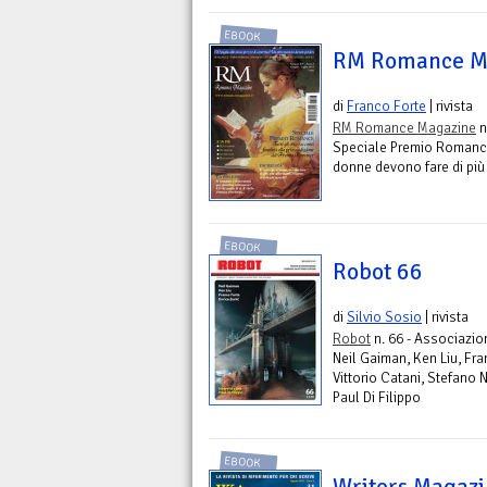
EBOOK
RM Romance M
di
Franco Forte
| rivista
RM Romance Magazine
n
Speciale Premio Romance: g
donne devono fare di più 
EBOOK
Robot 66
di
Silvio Sosio
| rivista
Robot
n. 66 - Associazi
Neil Gaiman, Ken Liu, Fra
Vittorio Catani, Stefano 
Paul Di Filippo
EBOOK