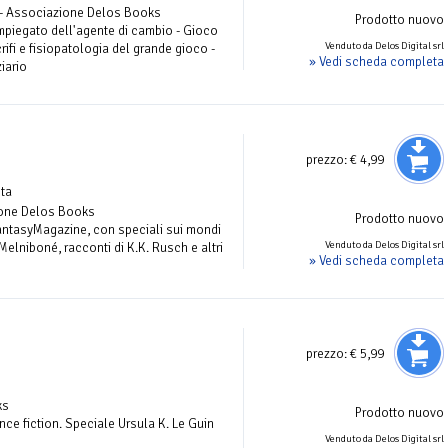
 - Associazione Delos Books
Prodotto nuovo
mpiegato dell'agente di cambio - Gioco
Venduto da Delos Digital srl
crifi e fisiopatologia del grande gioco -
» Vedi scheda completa
iario
prezzo:
€ 4,99
sta
ione Delos Books
Prodotto nuovo
antasyMagazine, con speciali sui mondi
Venduto da Delos Digital srl
Melniboné, racconti di K.K. Rusch e altri
» Vedi scheda completa
prezzo:
€ 5,99
ks
Prodotto nuovo
ence fiction. Speciale Ursula K. Le Guin
Venduto da Delos Digital srl