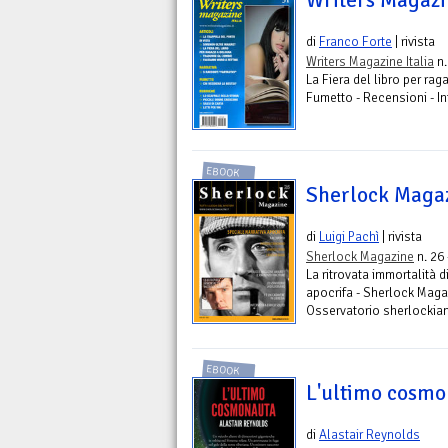
Writers Magazin
di
Franco Forte
| rivista
Writers Magazine Italia
n.
La Fiera del libro per ragaz
Fumetto - Recensioni - In
EBOOK
Sherlock Maga
di
Luigi Pachì
| rivista
Sherlock Magazine
n. 26
La ritrovata immortalità 
apocrifa - Sherlock Magaz
Osservatorio sherlockia
EBOOK
L'ultimo cosm
di
Alastair Reynolds