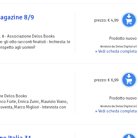
agazine 8/9
prezzo:
€ 4,99
. 8 - Associazione Delos Books
Prodotto nuovo
li otto racconti finalisti - Inchiesta: le
Venduto da Delos Digital srl
rispetto agli uomini?
» Vedi scheda completa
prezzo:
€ 6,99
one Delos Books
Prodotto nuovo
nco Forte, Enrica Zunic, Maurizio Viano,
Venduto da Delos Digital srl
Noventa, Marco Migliori - Intervista con
» Vedi scheda completa