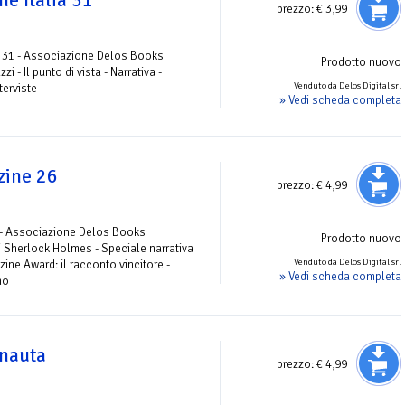
e Italia 31
prezzo:
€ 3,99
 31 - Associazione Delos Books
Prodotto nuovo
zi - Il punto di vista - Narrativa -
Venduto da Delos Digital srl
terviste
» Vedi scheda completa
zine 26
prezzo:
€ 4,99
 - Associazione Delos Books
Prodotto nuovo
di Sherlock Holmes - Speciale narrativa
Venduto da Delos Digital srl
ine Award: il racconto vincitore -
» Vedi scheda completa
no
onauta
prezzo:
€ 4,99