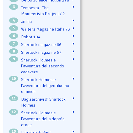
Delos Science Fiction 278
3
Tempesta - The
Montecristo Project / 2
4
ənima
5
Writers Magazine Italia 73
6
Robot 104
7
Sherlock magazine 66
8
Sherlock magazine 67
9
Sherlock Holmes e
l'avventura del secondo
cadavere
10
Sherlock Holmes e
l’avventura del gentiluomo
omicida
11
Dagli archivi di Sherlock
Holmes
12
Sherlock Holmes e
l’avventura della doppia
croce
13
L'orrore di Buda