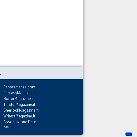
.
Fantascienza.com
FantasyMagazine.it
HorrorMagazine.it
ThrillerMagazine.it
SherlockMagazine.it
WritersMagazine.it
Associazione Delos
Books