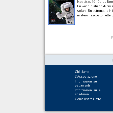
Mosaix
n. 49 - Delos Bo
Un veicolo alieno di dim
solare. Un astronauta in 
mistero nascosto nelle p
P
Chi siamo
L'Associazione
Informazioni sui
pagamenti
Informazioni sulle
spedizioni
Come usare il sito