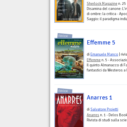
Sherlock Magazine
n. 25
Disamina del canone: L'i
di ombre: la critica - Apo
Saggio: il paradigma indiz
EBOOK
Effemme 5
di
Emanuele Manco
| rivi
Effemme
n. 5 - Associaz
Il quinto Almanacco di F
fantastici da Westeros a 
EBOOK
Anarres 1
di
Salvatore Proietti
Anarres
n. 1 - Delos Boo
Rivista di studi sulla sci