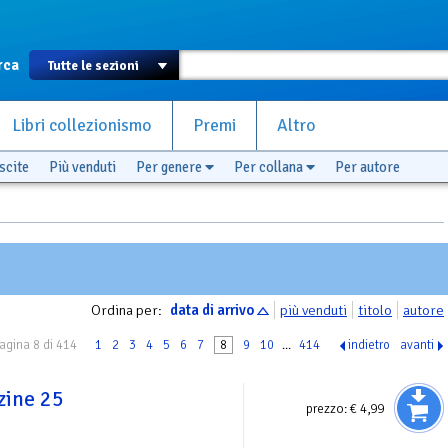
rca
Libri collezionismo
Premi
Altro
scite
Più venduti
Per genere
Per collana
Per autore
Ordina per:
data di arrivo
più venduti
titolo
autore
agina 8 di 414
1
2
3
4
5
6
7
8
9
10
...
414
indietro
avanti
zine 25
prezzo:
€ 4,99