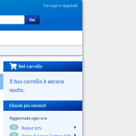
Fai login o registrati
Vai
Nel carrello
Il tuo carrello è ancora
vuoto.
Ebook più venduti
Aggiornata ogni ora
1
Robot 105
2