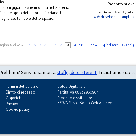
oks
Prodotto nuovo
ensioni gigantesche in orbita nel Sistema
Venduto da Delos Digital srl
fuga nel gelo della notte siberiana. Un
» Vedi scheda completa
ieghe del tempo e dello spazio.
agina 8 di 414
1
2
3
4
5
6
7
8
9
10
...
414
indietro
avanti
Problemi? Scrivi una mail a
staff@delosstore.it
, ti aiutiamo subito
Termini del servizio
Delos Digital srl
Diritto di recesso
Partita Iva 08232950967
Copyright
Progetto e sviluppo:
SSWA Silvio Sosio Web Agency
Privacy
Cookie policy