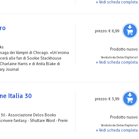
» Vedi scheda completa
uro
prezzo:
€ 6,99
ks
Prodotto nuovo
aga dei Vampiri di Chicago. «Un'eroina
Venduto da Delos Digital srl
acerà alle fan di Sookie Stackhouse
» Vedi scheda completa
Charlaine Harris e di Anita Blake di
rary Journal
e Italia 30
prezzo:
€ 3,99
 30 - Associazione Delos Books
Prodotto nuovo
 Scrivere fantasy - Sfruttare Word - Premi
Venduto da Delos Digital srl
» Vedi scheda completa