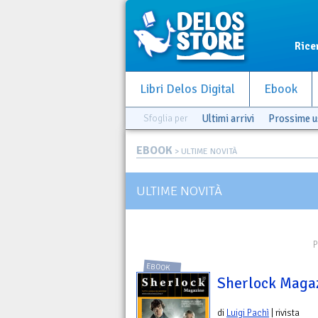
Rice
Libri Delos Digital
Ebook
Sfoglia per
Ultimi arrivi
Prossime u
EBOOK
> ULTIME NOVITÀ
ULTIME NOVITÀ
P
EBOOK
Sherlock Maga
di
Luigi Pachì
| rivista