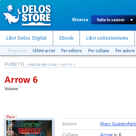
Ricerca
Libri Delos Digital
Ebook
Libri collezionismo
Sfoglia per
Ultimi arrivi
Per editore
Per collana
Per autore
FUMETTI
>
ARROW RW-LION
> ARROW 6
Arrow 6
Volume
Autore
Marc Guggenhei
Collana
Arrow
n. 6