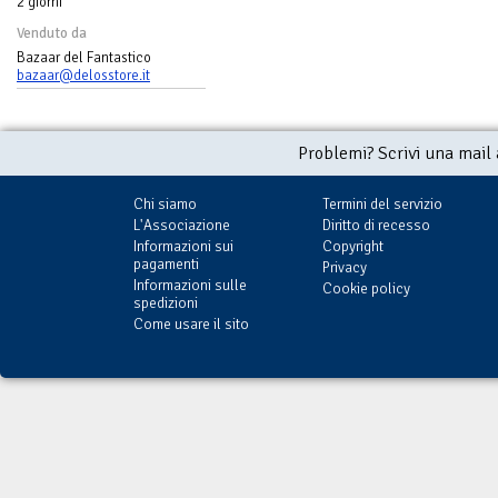
2 giorni
Venduto da
Bazaar del Fantastico
bazaar@delosstore.it
Problemi? Scrivi una mail
Chi siamo
Termini del servizio
L'Associazione
Diritto di recesso
Informazioni sui
Copyright
pagamenti
Privacy
Informazioni sulle
Cookie policy
spedizioni
Come usare il sito