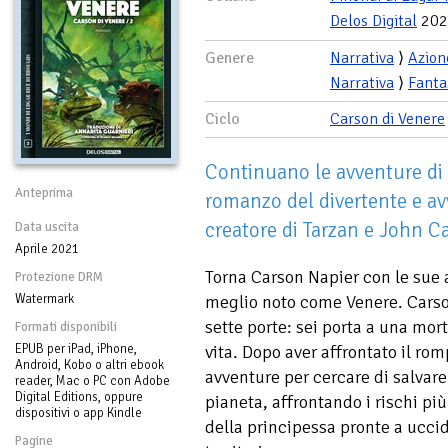
Delos Digital
202
Genere
Narrativa
⟩
Azion
Narrativa
⟩
Fanta
Ciclo
Carson di Venere
Continuano le avventure di
Anteprima
romanzo del divertente e av
creatore di Tarzan e John Ca
Data uscita
Aprile 2021
Torna Carson Napier con le sue 
Protezione DRM
Watermark
meglio noto come Venere. Carson
sette porte: sei porta a una mor
Formati disponibili
EPUB per iPad, iPhone,
vita. Dopo aver affrontato il ro
Android, Kobo o altri ebook
avventure per cercare di salvare
reader, Mac o PC con Adobe
Digital Editions, oppure
pianeta, affrontando i rischi più
dispositivi o app Kindle
della principessa pronte a uccid
Pagine