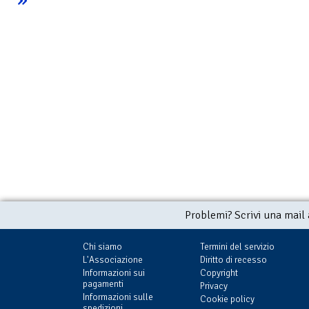
I pirati di Venere
Carson di Venere
Fuga su Venere
€ 3,99
(con Delos Card:
€ 4,99
(con Delos Card:
€ 4,99
(con Delos C
€ 3,99)
€ 4,99)
€ 4,99)
Problemi? Scrivi una mail
Chi siamo
Termini del servizio
L'Associazione
Diritto di recesso
Informazioni sui
Copyright
pagamenti
Privacy
Informazioni sulle
Cookie policy
spedizioni