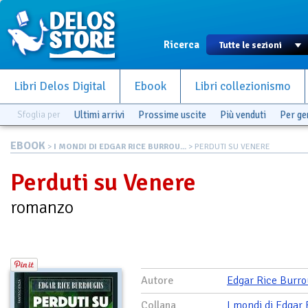
Ricerca
Libri Delos Digital
Ebook
Libri collezionismo
Sfoglia per
Ultimi arrivi
Prossime uscite
Più venduti
Per g
EBOOK
>
I MONDI DI EDGAR RICE BURROU...
> PERDUTI SU VENERE
Perduti su Venere
romanzo
Autore
Edgar Rice Burr
Collana
I mondi di Edgar