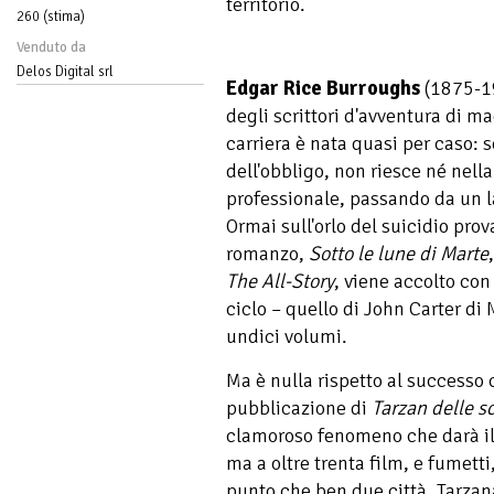
territorio.
260 (stima)
Venduto da
Delos Digital srl
Edgar Rice Burroughs
(1875-19
degli scrittori d'avventura di m
carriera è nata quasi per caso: s
dell'obbligo, non riesce né nella
professionale, passando da un la
Ormai sull'orlo del suicidio prov
romanzo,
Sotto le lune di Marte
The All-Story
, viene accolto con
ciclo – quello di John Carter di 
undici volumi.
Ma è nulla rispetto al successo 
pubblicazione di
Tarzan delle 
clamoroso fenomeno che darà il
ma a oltre trenta film, e fumetti,
punto che ben due città, Tarzana