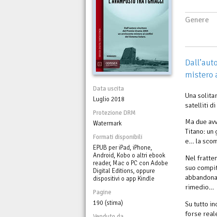
Genere
Dall’aut
mistero 
Data uscita
Una solita
Luglio 2018
satelliti d
Protezione DRM
Ma due avv
Watermark
Titano: un
Formati disponibili
e… la scom
EPUB per iPad, iPhone,
Android, Kobo o altri ebook
Nel frattem
reader, Mac o PC con Adobe
suo compit
Digital Editions, oppure
abbandonat
dispositivi o app Kindle
rimedio…
Pagine
190 (stima)
Su tutto i
forse real
Venduto da