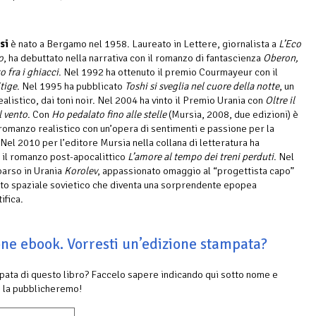
si
è nato a Bergamo nel 1958. Laureato in Lettere, giornalista a
L’Eco
o
, ha debuttato nella narrativa con il romanzo di fantascienza
Oberon,
 fra i ghiacci
. Nel 1992 ha ottenuto il premio Courmayeur con il
tige
. Nel 1995 ha pubblicato
Toshi si sveglia nel cuore della notte
, un
alistico, dai toni noir. Nel 2004 ha vinto il Premio Urania con
Oltre il
l vento
. Con
Ho pedalato fino alle stelle
(Mursia, 2008, due edizioni) è
 romanzo realistico con un’opera di sentimenti e passione per la
 Nel 2010 per l’editore Mursia nella collana di letteratura ha
 il romanzo post-apocalittico
L’amore al tempo dei treni perduti
. Nel
arso in Urania
Korolev
, appassionato omaggio al “progettista capo”
to spaziale sovietico che diventa una sorprendente epopea
ifica.
ione ebook. Vorresti un’edizione stampata?
mpata di questo libro? Faccelo sapere indicando qui sotto nome e
 la pubblicheremo!