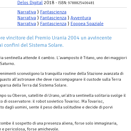
Delos Digital
2018 -
ISBN: 9788825406481
Narrativa
⟩
Fantascienza
Narrativa
⟩
Fantascienza
⟩
Avventura
Narrativa
⟩
Fantascienza
⟩
Epopea Spaziale
ore vincitore del Premio Urania 2004 un avvincente
ai confini del Sistema Solare.
ria sentinella attende il cambio. L'avamposto è Titano, uno dei maggiori
i Saturno.
enimenti sconvolgono la tranquilla routine della Stazione avanzata di
 guasto all'astronave che deve riaccompagnare il custode sulla Terra
parsa della Terra dal Sistema Solare.
po su Oberon, satellite di Urano, un'altra sentinella solitaria svolge il
o di osservatore: il robot sovietico Tovarisc. Ma Tovarisc,
o dagli uomini, sente il peso della solitudine e decide di porvi
ncombe il sospetto di una presenza aliena, forse solo immaginaria,
e e pericolosa, forse amichevole.