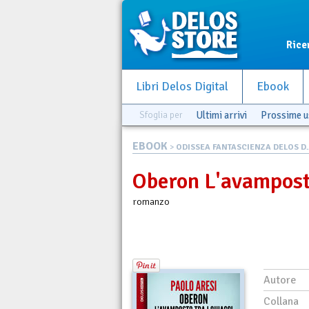
Rice
Libri Delos Digital
Ebook
Sfoglia per
Ultimi arrivi
Prossime u
EBOOK
>
ODISSEA FANTASCIENZA DELOS D..
Oberon L'avamposto
romanzo
Autore
Collana