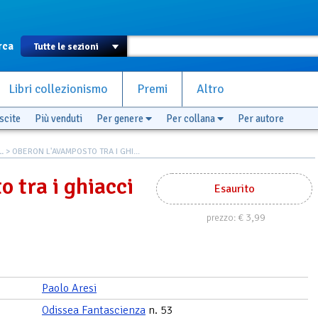
rca
Libri collezionismo
Premi
Altro
scite
Più venduti
Per genere
Per collana
Per autore
.
> OBERON L'AVAMPOSTO TRA I GHI...
 tra i ghiacci
Esaurito
€ 3,99
prezzo:
Paolo Aresi
Odissea Fantascienza
n. 53