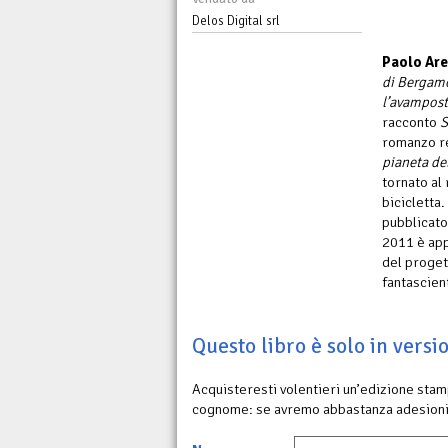
Delos Digital srl
Paolo Are
di Bergam
l’avamposto
racconto
S
romanzo re
pianeta de
tornato al
bicicletta.
pubblicato
2011 è app
del proget
fantascient
Questo libro è solo in vers
Acquisteresti volentieri un’edizione sta
cognome: se avremo abbastanza adesioni