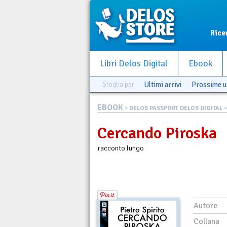
Rice
Libri Delos Digital
Ebook
Sfoglia per
Ultimi arrivi
Prossime u
EBOOK
>
DELOS PASSPORT DELOS DIGITAL
>
Cercando Piroska
racconto lungo
Autore
Collana