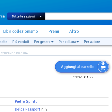
rca
Libri collezionismo
Premi
Altro
scite
Più venduti
Per genere
Per collana
Per autore
 CERCANDO PIROSKA
Aggiungi al carrello
€ 1,99
prezzo:
Pietro Spirito
Delos Passport
n. 9