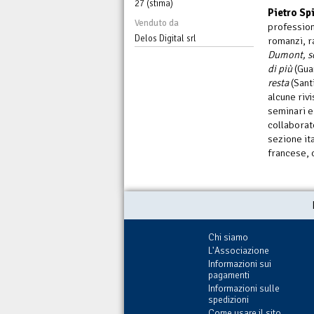
27 (stima)
Pietro Spi
Venduto da
profession
Delos Digital srl
romanzi, ra
Dumont, so
di più
(Gua
resta
(Sant
alcune rivi
seminari e 
collaborat
sezione ita
francese, 
Chi siamo
L'Associazione
Informazioni sui
pagamenti
Informazioni sulle
spedizioni
Come usare il sito