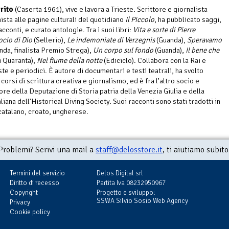
rito
(Caserta 1961), vive e lavora a Trieste. Scrittore e giornalista
ista alle pagine culturali del quotidiano
Il Piccolo
, ha pubblicato saggi,
cconti, e curato antologie. Tra i suoi libri:
Vita e sorte di Pierre
cio di Dio
(Sellerio),
Le indemoniate di Verzegnis
(Guanda),
Speravamo
nda, finalista Premio Strega),
Un corpo sul fondo
(Guanda),
Il bene che
i Quaranta),
Nel fiume della notte
(Ediciclo). Collabora con la Rai e
ste e periodici. È autore di documentari e testi teatrali, ha svolto
corsi di scrittura creativa e giornalismo, ed è fra l’altro socio e
ore della Deputazione di Storia patria della Venezia Giulia e della
liana dell'Historical Diving Society. Suoi racconti sono stati tradotti in
catalano, croato, ungherese.
Problemi? Scrivi una mail a
staff@delosstore.it
, ti aiutiamo subito
Termini del servizio
Delos Digital srl
Diritto di recesso
Partita Iva 08232950967
Copyright
Progetto e sviluppo:
SSWA Silvio Sosio Web Agency
Privacy
Cookie policy