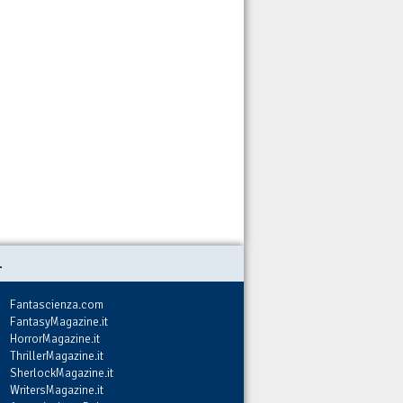
.
Fantascienza.com
FantasyMagazine.it
HorrorMagazine.it
ThrillerMagazine.it
SherlockMagazine.it
WritersMagazine.it