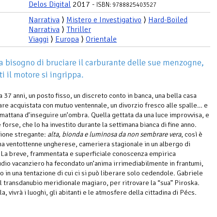
Delos Digital
2017 -
ISBN: 9788825403527
Narrativa
⟩
Mistero e Investigativo
⟩
Hard-Boiled
Narrativa
⟩
Thriller
Viaggi
⟩
Europa
⟩
Orientale
ha bisogno di bruciare il carburante delle sue menzogne,
i il motore si ingrippa.
 37 anni, un posto fisso, un discreto conto in banca, una bella casa
mare acquistata con mutuo ventennale, un divorzio fresco alle spalle… e
a mattana d’inseguire un’ombra. Quella gettata da una luce improvvisa, e
forse, che lo ha investito durante la settimana bianca di fine anno.
ione stregante:
alta, bionda e luminosa da non sembrare vera
, così è
na ventottenne ungherese, cameriera stagionale in un albergo di
La breve, frammentata e superficiale conoscenza empirica
ludio vacanziero ha fecondato un’anima irrimediabilmente in frantumi,
 in una tentazione di cui ci si può liberare solo cedendole. Gabriele
il transdanubio meridionale magiaro, per ritrovare la “sua” Piroska.
a, vivrà i luoghi, gli abitanti e le atmosfere della cittadina di Pécs.