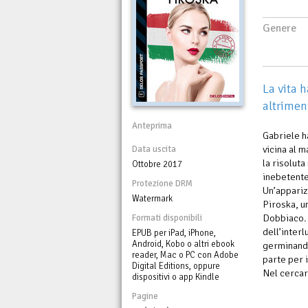
Genere
La vita 
altriment
Anteprima
Gabriele ha
vicina al 
Data uscita
la risolut
Ottobre 2017
inebetente 
Protezione DRM
Un’appariz
Watermark
Piroska, u
Dobbiaco. 
Formati disponibili
dell’inter
EPUB per iPad, iPhone,
Android, Kobo o altri ebook
germinando
reader, Mac o PC con Adobe
parte per 
Digital Editions, oppure
Nel cercarl
dispositivi o app Kindle
Pagine