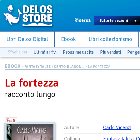
Ricerca
Libri Delos Digital
Ebook
Libri collezionismo
Sfoglia per
Ultimi arrivi
Prossime uscite
Più venduti
Per g
EBOOK
>
FANTASY TALES I CENTO BLASON...
> LA FORTEZZA
La fortezza
racconto lungo
Autore
Carlo Vicenzi
Collana
Fantasy Tales I C