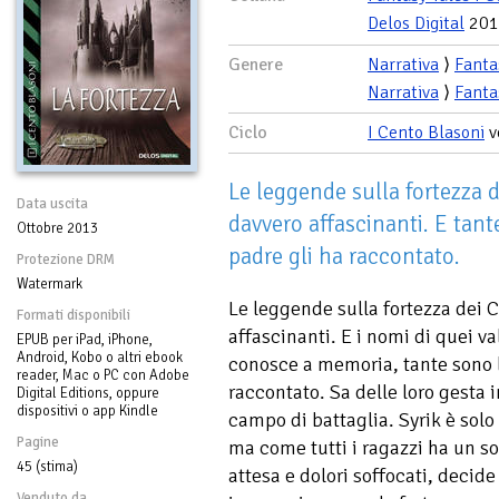
Delos Digital
201
Genere
Narrativa
⟩
Fanta
Narrativa
⟩
Fanta
Ciclo
I Cento Blasoni
v
Le leggende sulla fortezza 
Data uscita
davvero affascinanti. E tant
Ottobre 2013
padre gli ha raccontato.
Protezione DRM
Watermark
Le leggende sulla fortezza dei 
Formati disponibili
affascinanti. E i nomi di quei va
EPUB per iPad, iPhone,
Android, Kobo o altri ebook
conosce a memoria, tante sono l
reader, Mac o PC con Adobe
raccontato. Sa delle loro gesta in
Digital Editions, oppure
dispositivi o app Kindle
campo di battaglia. Syrik è sol
Pagine
ma come tutti i ragazzi ha un s
45 (stima)
attesa e dolori soffocati, decide 
Venduto da