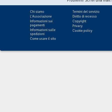
Problemi? Scrivi una mail
Chi siamo
Termini del servizio
L'Associazione
Diritto di recesso
Informazioni sui
Copyright
pagamenti
Privacy
Informazioni sulle
Cookie policy
spedizioni
Come usare il sito