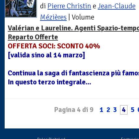
di
Pierre Christin
e
Jean-Claude
Mézières
| Volume
Valérian e Laureline. Agenti Spazio-tempo
Reparto Offerte
OFFERTA SOCI: SCONTO 40%
[valida sino al 14 marzo]
Continua la saga di fantascienza più famo
In questo terzo integrale...
Pagina 4 di 9
1
2
3
4
5