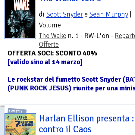
di
Scott Snyder
e
Sean Murphy
|
Volume
The Wake
n. 1 - RW-Lion -
Repart
Offerte
OFFERTA SOCI: SCONTO 40%
[valido sino al 14 marzo]
Le rockstar del fumetto Scott Snyder (
(PUNK ROCK JESUS) riunite per una minise
FUMETTI
Harlan Ellison presenta :
contro il Caos