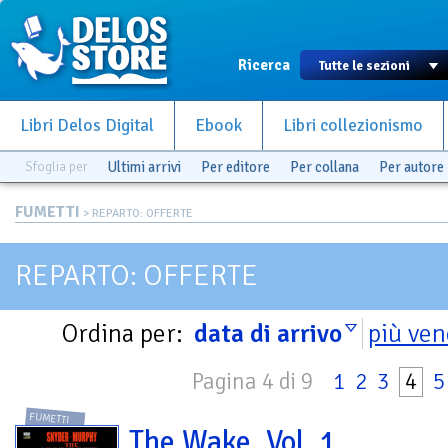
Ricerca
Libri Delos Digital
Ebook
Libri collezionismo
Sfoglia per
Ultimi arrivi
Per editore
Per collana
Per autore
FUMETTI
> REPARTO: OFFERTE
REPARTO: OFFERTE
Ordina per:
data di arrivo
più ven
Pagina 4 di 9
1
2
3
4
5
FUMETTI
The Wake. Vol. 1