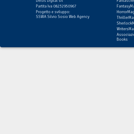
Delos Digital srl
Fantasci
Partita Iva 08232950967
FantasyMa
Progetto e sviluppo:
HorrorMag
SSWA Silvio Sosio Web Agency
ThrillerMa
SherlockM
WritersMag
Associazi
Books