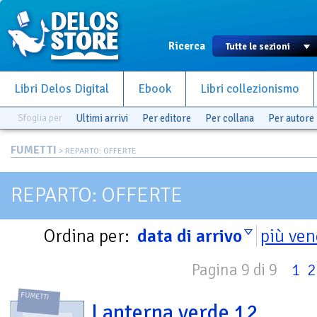
Ricerca
Libri Delos Digital
Ebook
Libri collezionismo
Sfoglia per
Ultimi arrivi
Per editore
Per collana
Per autore
FUMETTI
> REPARTO: OFFERTE
REPARTO: OFFERTE
Ordina per:
data di arrivo
più ven
Pagina 9 di 9
1
2
FUMETTI
Lanterna verde 12