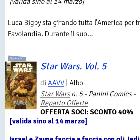
[valida sino al 14 marzo]
Luca Bigby sta girando tutta l'America per 
Favolandia. Durante il suo...
FUMETTI
Star Wars. Vol. 5
di
AAVV
| Albo
Star Wars
n. 5 - Panini Comics -
Reparto Offerte
OFFERTA SOCI: SCONTO 40%
[valida sino al 14 marzo]
Jarael e Zayne faccia a faccia con gli Jed