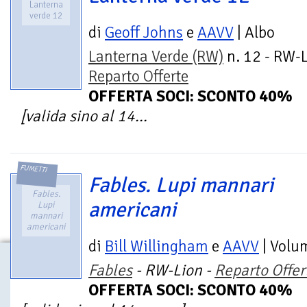
Lanterna
verde 12
di
Geoff Johns
e
AAVV
| Albo
Lanterna Verde (RW)
n. 12 - RW-L
Reparto Offerte
OFFERTA SOCI: SCONTO 40%
[valida sino al 14...
FUMETTI
Fables. Lupi mannari
Fables.
americani
Lupi
mannari
americani
di
Bill Willingham
e
AAVV
| Volu
Fables
- RW-Lion -
Reparto Offer
OFFERTA SOCI: SCONTO 40%