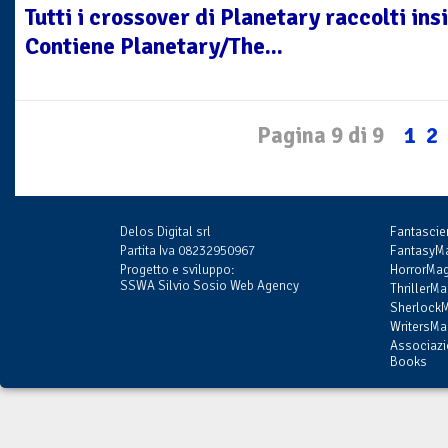
Tutti i crossover di Planetary raccolti in
Contiene Planetary/The...
Pagina 9 di 9
1
2
Delos Digital srl
Fantasci
Partita Iva 08232950967
FantasyMa
Progetto e sviluppo:
HorrorMag
SSWA Silvio Sosio Web Agency
ThrillerMa
SherlockM
WritersMag
Associazi
Books