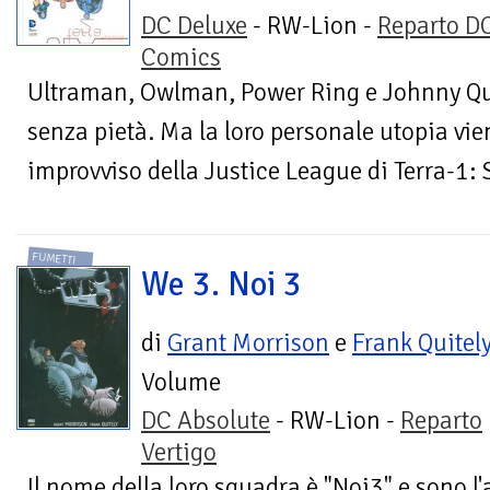
DC Deluxe
- RW-Lion -
Reparto D
Comics
Ultraman, Owlman, Power Ring e Johnny Qu
senza pietà. Ma la loro personale utopia vie
improvviso della Justice League di Terra-1:
FUMETTI
We 3. Noi 3
di
Grant Morrison
e
Frank Quitel
Volume
DC Absolute
- RW-Lion -
Reparto
Vertigo
Il nome della loro squadra è "Noi3" e sono l