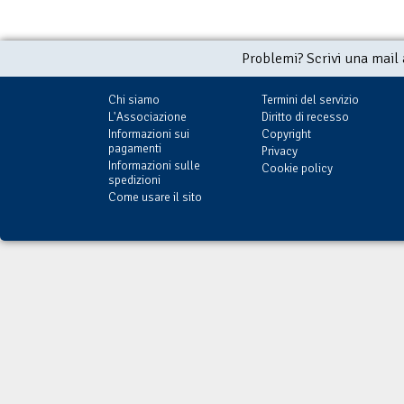
Problemi? Scrivi una mail
Chi siamo
Termini del servizio
L'Associazione
Diritto di recesso
Informazioni sui
Copyright
pagamenti
Privacy
Informazioni sulle
Cookie policy
spedizioni
Come usare il sito