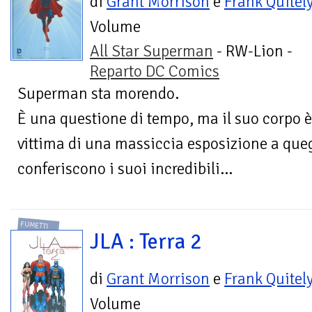
di
Grant Morrison
e
Frank Quitel
Volume
All Star Superman
- RW-Lion -
Reparto DC Comics
Superman sta morendo.
È una questione di tempo, ma il suo corpo 
vittima di una massiccia esposizione a quegl
conferiscono i suoi incredibili...
FUMETTI
JLA : Terra 2
di
Grant Morrison
e
Frank Quitel
Volume