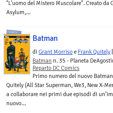
"L'uomo del Mistero Muscolare". Creato da
Asylum,...
FUMETTI
Batman
di
Grant Morriso
e
Frank Quitely
|
Batman
n. 35 - Planeta DeAgostin
Reparto DC Comics
Primo numero del nuovo Batman!
Quitely (All Star Superman, We3, New X-Me
a collaborare nei primi due episodi di un’imp
nuovo...