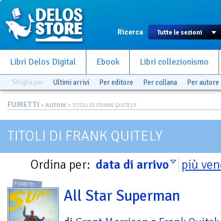
Ricerca
Libri Delos Digital
Ebook
Libri collezionismo
Sfoglia per
Ultimi arrivi
Per editore
Per collana
Per autore
FUMETTI
>
AUTORI
> TITOLI DI FRANK QUITELY
TITOLI DI FRANK QUITELY
Ordina per:
data di arrivo
più ven
FUMETTI
All Star Superman