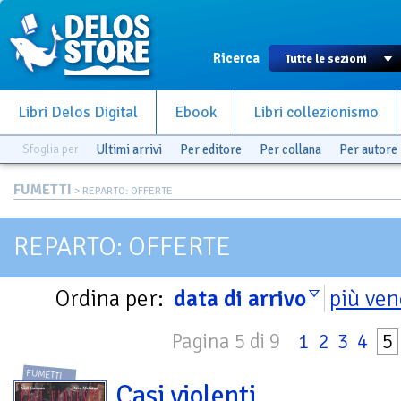
Ricerca
Libri Delos Digital
Ebook
Libri collezionismo
Sfoglia per
Ultimi arrivi
Per editore
Per collana
Per autore
FUMETTI
> REPARTO: OFFERTE
REPARTO: OFFERTE
Ordina per:
data di arrivo
più ven
Pagina 5 di 9
1
2
3
4
5
FUMETTI
Casi violenti