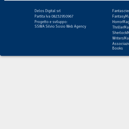
Delos Digital srl
Fantasci
Partita Iva 08232950967
FantasyMa
Progetto e sviluppo:
HorrorMag
SSWA Silvio Sosio Web Agency
ThrillerMa
SherlockM
WritersMag
Associazi
Books