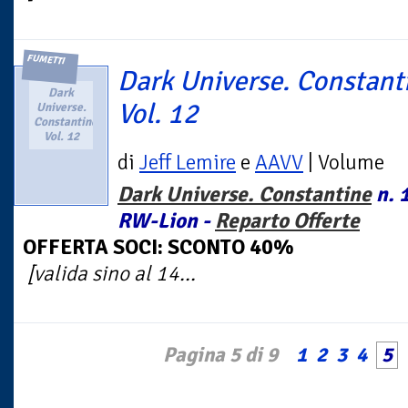
FUMETTI
Dark Universe. Constant
Dark
Vol. 12
Universe.
Constantine.
Vol. 12
di
Jeff Lemire
e
AAVV
| Volume
Dark Universe. Constantine
n. 1
RW-Lion -
Reparto Offerte
OFFERTA SOCI: SCONTO 40%
[valida sino al 14...
Pagina 5 di 9
1
2
3
4
5