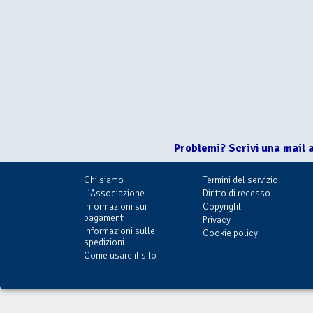
Problemi? Scrivi una mail 
Chi siamo
Termini del servizio
L'Associazione
Diritto di recesso
Informazioni sui
Copyright
pagamenti
Privacy
Informazioni sulle
Cookie policy
spedizioni
Come usare il sito