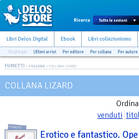
Ricerca
Libri Delos Digital
Ebook
Libri collezionismo
Sfoglia per
Ultimi arrivi
Per editore
Per collana
Per autore
FUMETTI
>
COLLANE
> COLLANA LIZARD
COLLANA LIZARD
Ordina
venduti
tito
FUMETTI
Erotico e fantastico. Ope