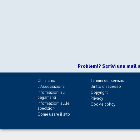
Problemi? Scrivi una mail 
Chi siamo
Termini del servizio
L'Associazione
Diritto di recesso
Informazioni sui
Copyright
pagamenti
Privacy
Informazioni sulle
Cookie policy
spedizioni
Come usare il sito