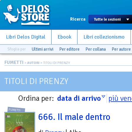
Ricerca
Libri Delos Digital
Ebook
Libri collezionismo
Sfoglia per
Ultimi arrivi
Per editore
Per collana
Per autore
FUMETTI
>
AUTORI
> TITOLI DI PRENZY
TITOLI DI PRENZY
Ordina per:
data di arrivo
più ven
FUMETTI
666. Il male dentro