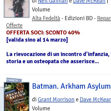
di
Neil Gaiman
e
Dave McKean
|
Volume
Alta Fedeltà
- Edizioni BD -
Repar
Offerte
OFFERTA SOCI: SCONTO 40%
[valida sino al 14 marzo]
La rievocazione di un incontro d'infanzia, 
storia e un osteopata che asserisce...
FUMETTI
Batman. Arkham Asylum
di
Grant Morrison
e
Dave McKea
Volume