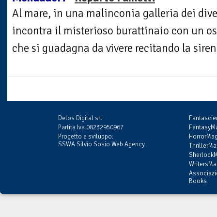
Al mare, in una malinconia galleria dei div
incontra il misterioso burattinaio con un 
che si guadagna da vivere recitando la sirena.
Delos Digital srl
Fantasci
Partita Iva 08232950967
FantasyMa
Progetto e sviluppo:
HorrorMag
SSWA Silvio Sosio Web Agency
ThrillerMa
SherlockM
WritersMag
Associazi
Books