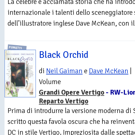
La celebre e acclamata storia che ha introdo
internazionale i talenti dello sceneggiator
dell’illustratore inglese Dave McKean, con il 
FUMETTI
Black Orchid
di
Neil Gaiman
e
Dave McKean
|
Volume
Grandi Opere Vertigo
- RW-Lion
Reparto Vertigo
Prima di introdurre la versione moderna d
scritto questa favola oscura che ha reinvent
DC in stile Vertigo. Impreziosita dalle spettac