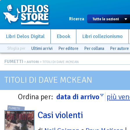
Ricerca
Libri Delos Digital
Ebook
Libri collezionismo
Sfoglia per
Ultimi arrivi
Per editore
Per collana
Per autore
FUMETTI
>
AUTORI
> TITOLI DI DAVE MCKEAN
TITOLI DI DAVE MCKEAN
Ordina per:
data di arrivo
più ven
FUMETTI
Casi violenti