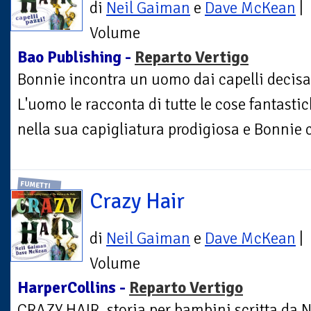
di
Neil Gaiman
e
Dave McKean
|
Volume
Bao Publishing -
Reparto Vertigo
Bonnie incontra un uomo dai capelli decisam
L'uomo le racconta di tutte le cose fantast
nella sua capigliatura prodigiosa e Bonnie c
FUMETTI
Crazy Hair
di
Neil Gaiman
e
Dave McKean
|
Volume
HarperCollins -
Reparto Vertigo
CRAZY HAIR, storia per bambini scritta da N