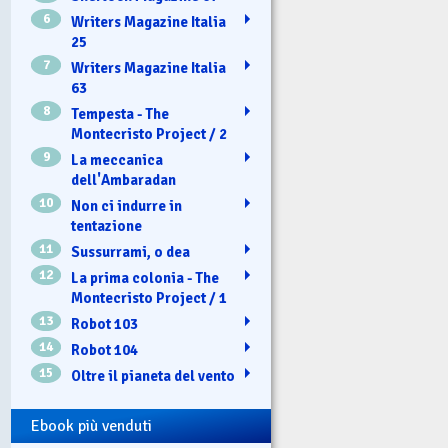
6
Writers Magazine Italia
25
7
Writers Magazine Italia
63
8
Tempesta - The
Montecristo Project / 2
9
La meccanica
dell'Ambaradan
10
Non ci indurre in
tentazione
11
Sussurrami, o dea
12
La prima colonia - The
Montecristo Project / 1
13
Robot 103
14
Robot 104
15
Oltre il pianeta del vento
Ebook più venduti