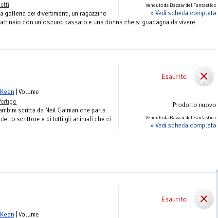
etti
Venduto da Bazaar del Fantastico
» Vedi scheda completa
a galleria dei divertimenti, un ragazzino
urattinaio con un oscuro passato e una donna che si guadagna da vivere
Esaurito
cKean
| Volume
ertigo
Prodotto nuovo
ambini scritta da Neil Gaiman che parla
Venduto da Bazaar del Fantastico
dello scrittore e di tutti gli animali che ci
» Vedi scheda completa
Esaurito
cKean
| Volume