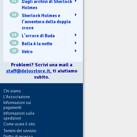
11
Dagli archivi di Sherlock
Holmes
12
Sherlock Holmes e
l’avventura della doppia
croce
13
L'orrore di Buda
14
Bella è la notte
15
Vetro
Problemi? Scrivi una mail a
staff@delosstore.it
, ti aiutiamo
subito.
Chi siamo
L'Associazione
Informazioni sui
pagamenti
Informazioni sulle
spedizioni
Come usare il sito
Termini del servizio
Diritto di recesso