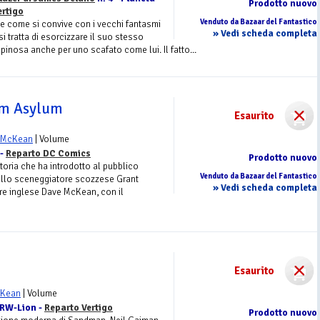
Prodotto nuovo
ertigo
Venduto da Bazaar del Fantastico
e come si convive con i vecchi fantasmi
» Vedi scheda completa
 tratta di esorcizzare il suo stesso
spinosa anche per uno scafato come lui. Il fatto...
am Asylum
Esaurito
 McKean
| Volume
 -
Reparto DC Comics
Prodotto nuovo
toria che ha introdotto al pubblico
Venduto da Bazaar del Fantastico
 dello sceneggiatore scozzese Grant
» Vedi scheda completa
ore inglese Dave McKean, con il
Esaurito
cKean
| Volume
 RW-Lion -
Reparto Vertigo
Prodotto nuovo