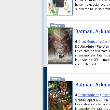
Prima di introdurre la v
ha scritto questa favola 
supereroe DC in stile Vert
FUMETTI
Batman. Arkha
di
Grant Morrison
e
Dave
DC Absolute
- RW-Lion
La celebre e acclamata s
internazionale i talenti
Morrison e dell’illustrat
confronto tra il...
FUMETTI
Batman. Arkh
di
Grant Morrison
e
Dave
Grandi Opere DC
- RW-
La celebre e acclamata s
internazionale i talenti