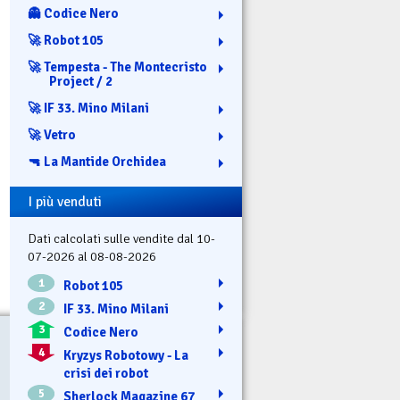
👻 Codice Nero
🚀 Robot 105
🚀 Tempesta - The Montecristo
Project / 2
🚀 IF 33. Mino Milani
🚀 Vetro
🔫 La Mantide Orchidea
I più venduti
Dati calcolati sulle vendite dal 10-
07-2026 al 08-08-2026
1
Robot 105
2
IF 33. Mino Milani
3
Codice Nero
4
Kryzys Robotowy - La
crisi dei robot
5
Sherlock Magazine 67