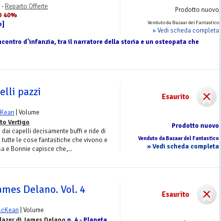
 -
Reparto Offerte
Prodotto nuovo
O 40%
Venduto da Bazaar del Fantastico
o]
» Vedi scheda completa
ncontro d'infanzia, tra il narratore della storia e un osteopata che
elli pazzi
Esaurito
cKean
| Volume
to Vertigo
Prodotto nuovo
ai capelli decisamente buffi e ride di
Venduto da Bazaar del Fantastico
i tutte le cose fantastiche che vivono e
» Vedi scheda completa
a e Bonnie capisce che,...
ames Delano. Vol. 4
Esaurito
McKean
| Volume
lazer di James Delano
n. 4 - Planeta