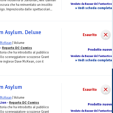
ersione moderna di Sandman, Neil Gaiman
Venduto da Bazaar del Fantastico
oscura che ha reinventato un insolito
» Vedi scheda completa
igo. Impreziosita dalle spettacolari...
m Asylum. Deluxe
Esaurito
 McKean
| Volume
 -
Reparto DC Comics
Prodotto nuovo
toria che ha introdotto al pubblico
Venduto da Bazaar del Fantastico
 dello sceneggiatore scozzese Grant
» Vedi scheda completa
ore inglese Dave McKean, con il
am Asylum
Esaurito
 McKean
| Volume
Lion -
Reparto DC Comics
Prodotto nuovo
toria che ha introdotto al pubblico
Venduto da Bazaar del Fantastico
 dello sceneggiatore scozzese Grant