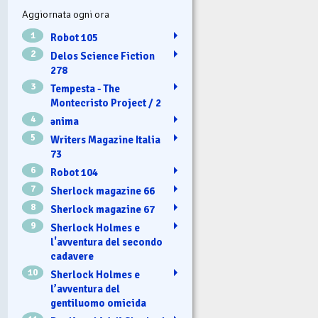
Aggiornata ogni ora
1
Robot 105
2
Delos Science Fiction
278
3
Tempesta - The
Montecristo Project / 2
4
ənima
5
Writers Magazine Italia
73
6
Robot 104
7
Sherlock magazine 66
8
Sherlock magazine 67
9
Sherlock Holmes e
l'avventura del secondo
cadavere
10
Sherlock Holmes e
l’avventura del
gentiluomo omicida