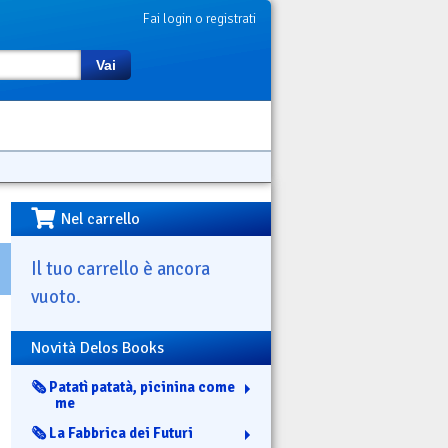
Fai login o registrati
Vai
Nel carrello
Il tuo carrello è ancora
vuoto.
Novità Delos Books
🗞️ Patatì patatà, picinina come
me
🗞️ La Fabbrica dei Futuri