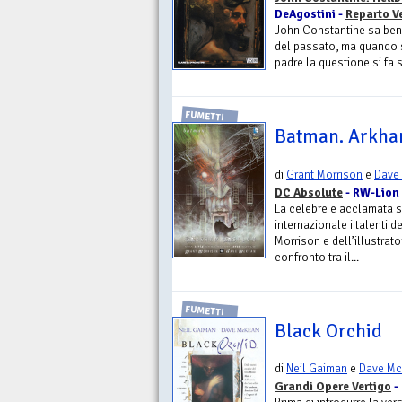
DeAgostini -
Reparto V
John Constantine sa ben
del passato, ma quando si
padre la questione si fa 
FUMETTI
Batman. Arkh
di
Grant Morrison
e
Dave
DC Absolute
- RW-Lion
La celebre e acclamata s
internazionale i talenti
Morrison e dell’illustrat
confronto tra il...
FUMETTI
Black Orchid
di
Neil Gaiman
e
Dave M
Grandi Opere Vertigo
-