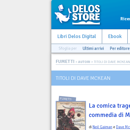
Rice
Libri Delos Digital
Ebook
Sfoglia per
Ultimi arrivi
Per editore
FUMETTI
>
AUTORI
> TITOLI DI DAVE MCKEAN
TITOLI DI DAVE MCKEAN
FUMETTI
La comica trage
commedia di M
di
Neil Gaiman
e
Dave M