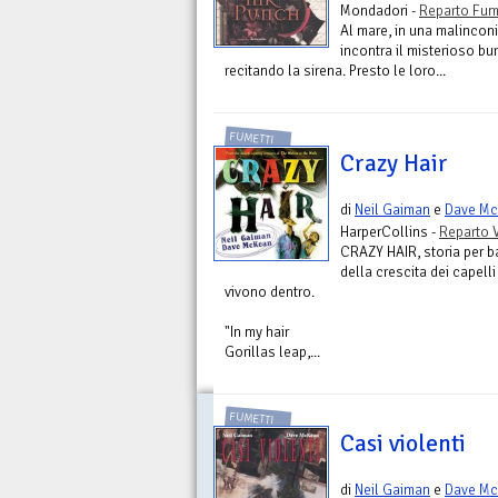
Mondadori -
Reparto Fum
Al mare, in una malinconi
incontra il misterioso b
recitando la sirena. Presto le loro...
FUMETTI
Crazy Hair
di
Neil Gaiman
e
Dave M
HarperCollins -
Reparto V
CRAZY HAIR, storia per b
della crescita dei capelli 
vivono dentro.
"In my hair
Gorillas leap,...
FUMETTI
Casi violenti
di
Neil Gaiman
e
Dave M