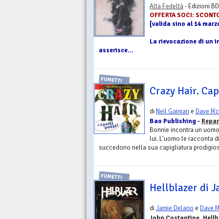
Alta Fedeltà
- Edizioni BD
OFFERTA SOCI: SCONT
[valida sino al 14 marz
La rievocazione di un i
asserisce...
FUMETTI
Crazy Hair. Cap
di
Neil Gaiman
e
Dave M
Bao Publishing -
Repar
Bonnie incontra un uomo d
lui. L'uomo le racconta d
succedono nella sua capigliatura prodigios
FUMETTI
Hellblazer di J
di
Jamie Delano
e
Dave 
John Costantine. Hellb