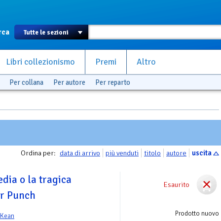
rca
Libri collezionismo
Premi
Altro
Per collana
Per autore
Per reparto
Ordina per:
data di arrivo
più venduti
titolo
autore
uscita
dia o la tragica
Esaurito
r Punch
Prodotto nuovo
cKean