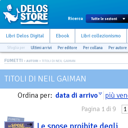
Ricerca
Libri Delos Digital
Ebook
Libri collezionismo
Sfoglia per
Ultimi arrivi
Per editore
Per collana
Per autore
FUMETTI
>
AUTORI
> TITOLI DI NEIL GAIMAN
TITOLI DI NEIL GAIMAN
Ordina per:
data di arrivo
più ven
Pagina 1 di 9
1
FUMETTI
Le spose proibite degli