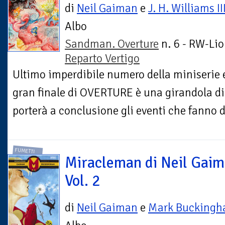
di
Neil Gaiman
e
J. H. Williams II
Albo
Sandman. Overture
n. 6 - RW-Lio
Reparto Vertigo
Ultimo imperdibile numero della miniserie ev
gran finale di OVERTURE è una girandola di 
porterà a conclusione gli eventi che fanno da
FUMETTI
Miracleman di Neil Gaim
Vol. 2
di
Neil Gaiman
e
Mark Bucking