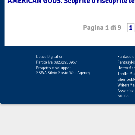
AMERICAN GODS. Scoprite o riscoprite le 
Pagina 1 di 9
1
Delos Digital srl
Fantasci
Partita Iva 08232950967
FantasyMa
Progetto e sviluppo:
HorrorMag
SSWA Silvio Sosio Web Agency
ThrillerMa
SherlockM
WritersMag
Associazi
Books