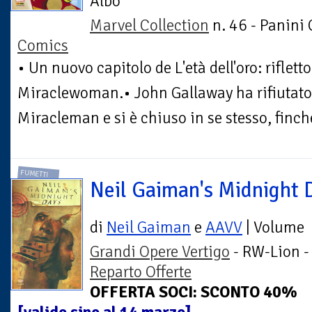
Albo
Marvel Collection
n. 46 - Panini
Comics
• Un nuovo capitolo de L'età dell'oro: riflett
Miraclewoman.• John Gallaway ha rifiutato
Miracleman e si è chiuso in se stesso, finch
FUMETTI
Neil Gaiman's Midnight 
di
Neil Gaiman
e
AAVV
| Volume
Grandi Opere Vertigo
- RW-Lion -
Reparto Offerte
OFFERTA SOCI: SCONTO 40%