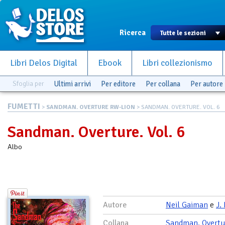
Ricerca
Libri Delos Digital
Ebook
Libri collezionismo
Sfoglia per
Ultimi arrivi
Per editore
Per collana
Per autore
FUMETTI
>
SANDMAN. OVERTURE RW-LION
> SANDMAN. OVERTURE. VOL. 6
Sandman. Overture. Vol. 6
Albo
Autore
Neil Gaiman
e
J.
Collana
Sandman. Overtu