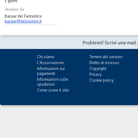
1 giorni
Venduto da
Bazaar del Fantastico
bazaar@delosstore.it
Problemi? Scrivi una mail
Chi siamo
Termini del servizio
L'Associazione
Diritto di recesso
Informazioni sui
Copyright
pagamenti
Privacy
Informazioni sulle
Cookie policy
spedizioni
Come usare il sito