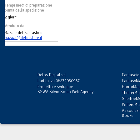
Tempi medi di preparazione
prima della spedizione
2 giorni
Venduto da
Bazaar del Fantastico
bazaar@delosstore.it
Delos Digital srl
Fantasci
Partita Iva 08232950967
FantasyMa
Progetto e sviluppo:
HorrorMag
SSWA Silvio Sosio Web Agency
ThrillerMa
SherlockM
WritersMag
Associazi
Books