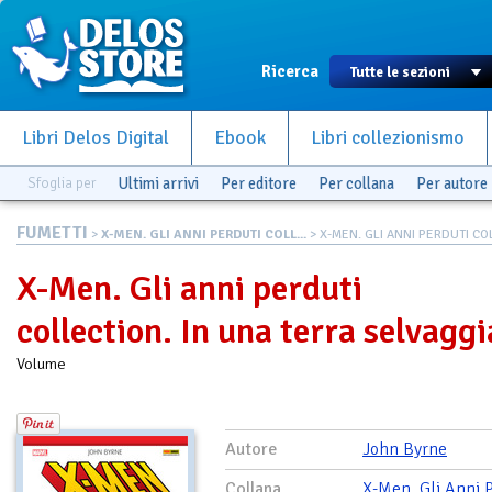
Ricerca
Libri Delos Digital
Ebook
Libri collezionismo
Sfoglia per
Ultimi arrivi
Per editore
Per collana
Per autore
FUMETTI
>
X-MEN. GLI ANNI PERDUTI COLL...
> X-MEN. GLI ANNI PERDUTI COL
X-Men. Gli anni perduti
collection. In una terra selvaggi
Volume
Autore
John Byrne
Collana
X-Men. Gli Anni P