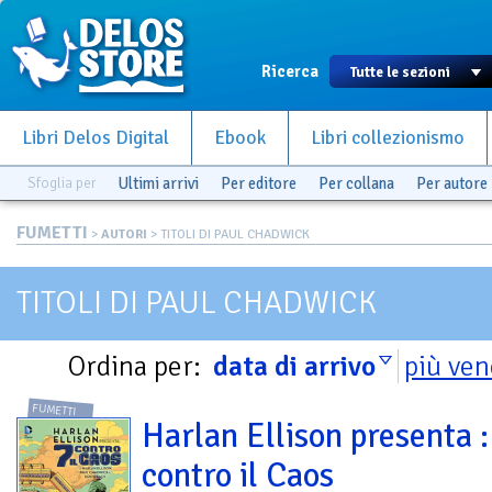
Ricerca
Libri Delos Digital
Ebook
Libri collezionismo
Sfoglia per
Ultimi arrivi
Per editore
Per collana
Per autore
FUMETTI
>
AUTORI
> TITOLI DI PAUL CHADWICK
TITOLI DI PAUL CHADWICK
Ordina per:
data di arrivo
più ven
FUMETTI
Harlan Ellison presenta :
contro il Caos