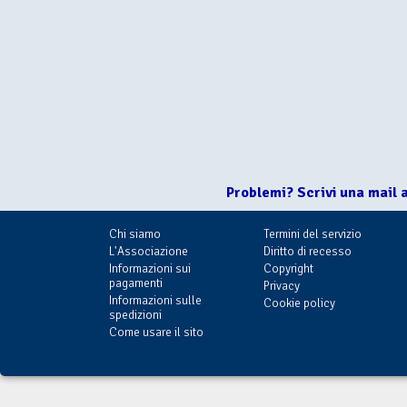
Problemi? Scrivi una mail 
Chi siamo
Termini del servizio
L'Associazione
Diritto di recesso
Informazioni sui
Copyright
pagamenti
Privacy
Informazioni sulle
Cookie policy
spedizioni
Come usare il sito