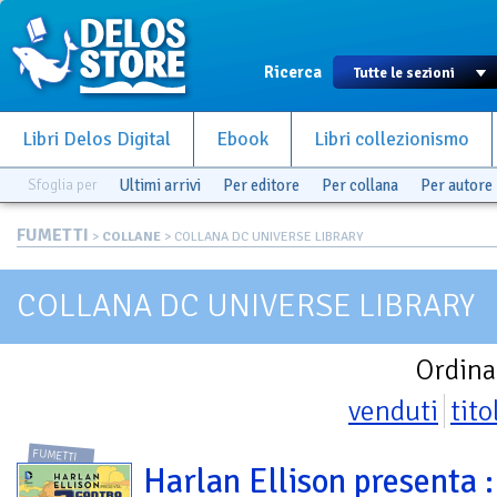
Ricerca
Libri Delos Digital
Ebook
Libri collezionismo
Sfoglia per
Ultimi arrivi
Per editore
Per collana
Per autore
FUMETTI
>
COLLANE
> COLLANA DC UNIVERSE LIBRARY
COLLANA DC UNIVERSE LIBRARY
Ordina
venduti
tito
FUMETTI
Harlan Ellison presenta :