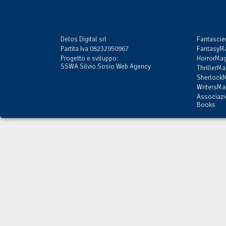
Delos Digital srl
Fantasci
Partita Iva 08232950967
FantasyMa
Progetto e sviluppo:
HorrorMag
SSWA Silvio Sosio Web Agency
ThrillerMa
SherlockM
WritersMag
Associazi
Books