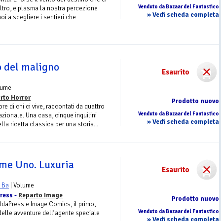
Venduto da Bazaar del Fantastico
ltro, e plasma la nostra percezione
» Vedi scheda completa
oi a scegliere i sentieri che
o del maligno
Esaurito
lume
rto Horror
Prodotto nuovo
ore di chi ci vive, raccontati da quattro
Venduto da Bazaar del Fantastico
azionale. Una casa, cinque inquilini
» Vedi scheda completa
della ricetta classica per una storia...
me Uno. Luxuria
Esaurito
l Ba
| Volume
press -
Reparto Image
Prodotto nuovo
saldaPress e Image Comics, il primo,
Venduto da Bazaar del Fantastico
elle avventure dell’agente speciale
» Vedi scheda completa