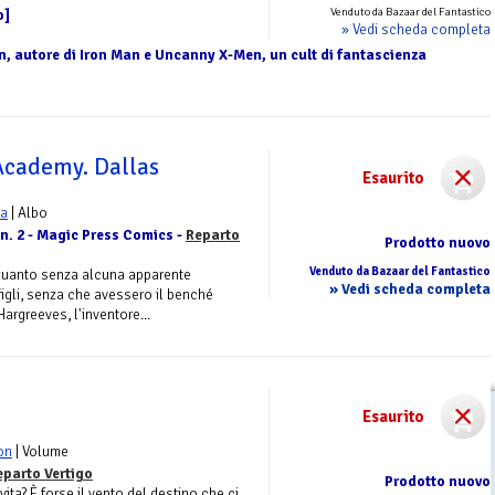
Venduto da Bazaar del Fantastico
o]
» Vedi scheda completa
n, autore di Iron Man e Uncanny X-Men, un cult di fantascienza
Academy. Dallas
Esaurito
Ba
| Albo
n. 2 - Magic Press Comics -
Reparto
Prodotto nuovo
Venduto da Bazaar del Fantastico
quanto senza alcuna apparente
» Vedi scheda completa
igli, senza che avessero il benché
argreeves, l'inventore...
Esaurito
on
| Volume
eparto Vertigo
Prodotto nuovo
vita? È forse il vento del destino che ci