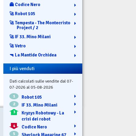
👻 Codice Nero
🚀 Robot 105
🚀 Tempesta - The Montecristo
Project / 2
🚀 IF 33. Mino Milani
🚀 Vetro
🔫 La Mantide Orchidea
I più venduti
Dati calcolati sulle vendite dal 07-
07-2026 al 05-08-2026
1
Robot 105
2
IF 33. Mino Milani
3
Kryzys Robotowy - La
crisi dei robot
4
Codice Nero
5
Sherlock Magazine 67