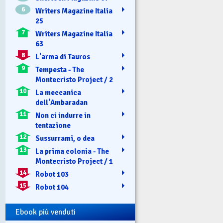
6
Writers Magazine Italia
25
7
Writers Magazine Italia
63
8
L'arma di Tauros
9
Tempesta - The
Montecristo Project / 2
10
La meccanica
dell'Ambaradan
11
Non ci indurre in
tentazione
12
Sussurrami, o dea
13
La prima colonia - The
Montecristo Project / 1
14
Robot 103
15
Robot 104
Ebook più venduti