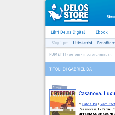
Rice
Libri Delos Digital
Ebook
Sfoglia per
Ultimi arrivi
Per editore
FUMETTI
>
AUTORI
> TITOLI DI GABRIEL BA
TITOLI DI GABRIEL BA
FUMETTI
Casanova. Luxu
di
Gabriel Ba
e
Matt Frac
Casanova
n. 1 - Panini 
OFFERTA SOCI: SCONT