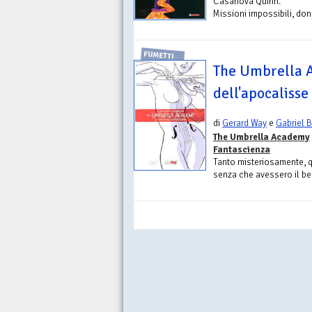
Casanova Quinn.
Missioni impossibili, donne
FUMETTI
The Umbrella A
dell'apocalisse
di
Gerard Way
e
Gabriel 
The Umbrella Academy
Fantascienza
Tanto misteriosamente, q
senza che avessero il ben