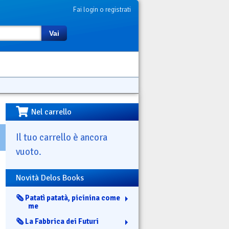
Fai login o registrati
Vai
Nel carrello
Il tuo carrello è ancora
vuoto.
Novità Delos Books
🗞️ Patatì patatà, picinina come
me
🗞️ La Fabbrica dei Futuri