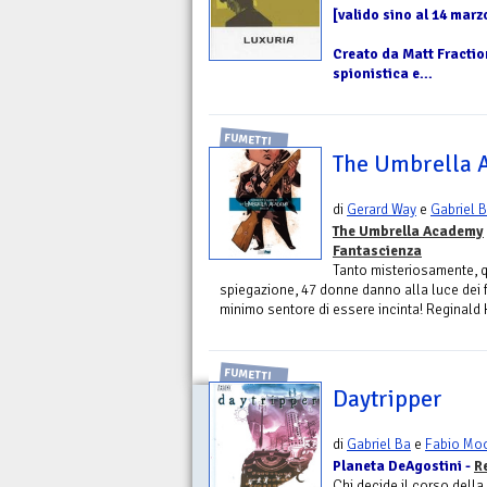
[valido sino al 14 marz
Creato da Matt Fractio
spionistica e...
FUMETTI
The Umbrella 
di
Gerard Way
e
Gabriel 
The Umbrella Academy
Fantascienza
Tanto misteriosamente, 
spiegazione, 47 donne danno alla luce dei f
minimo sentore di essere incinta! Reginald H
FUMETTI
Daytripper
di
Gabriel Ba
e
Fabio Mo
Planeta DeAgostini -
R
Chi decide il corso della 