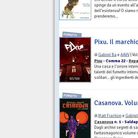
spinge da un evento all’a
dell’esistenza? O siamo n
prenderemo...
FUMETTI
Pixu. Il marchi
di
Gabriel Ba
e
AAVV
| Vo
Pixu
- Comma 22 -
Repa
Una casa e l'orrore interi
talenti del fumetto intern
solitari... gli ingredienti 
FUMETTI
Casanova. Volu
di
Matt Fraction
e
Gabrie
Casanova
n. 1 - Salda
Dagli archivi segreti di 
fantasmagorico volume d