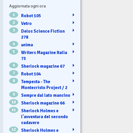
Aggiornata ogni ora
1
Robot 105
2
Vetro
3
Delos Science Fiction
278
4
ənima
5
Writers Magazine Italia
73
6
Sherlock magazine 67
7
Robot 104
8
Tempesta - The
Montecristo Project / 2
9
Sempre dal lato mancino
10
Sherlock magazine 66
11
Sherlock Holmes e
l'avventura del secondo
cadavere
12
Sherlock Holmes e