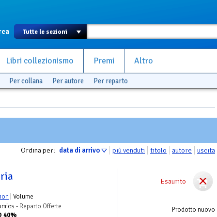
rca
Libri collezionismo
Premi
Altro
Per collana
Per autore
Per reparto
Ordina per:
data di arrivo
più venduti
titolo
autore
uscita
ria
Esaurito
tion
| Volume
Comics -
Reparto Offerte
Prodotto nuovo
O 40%