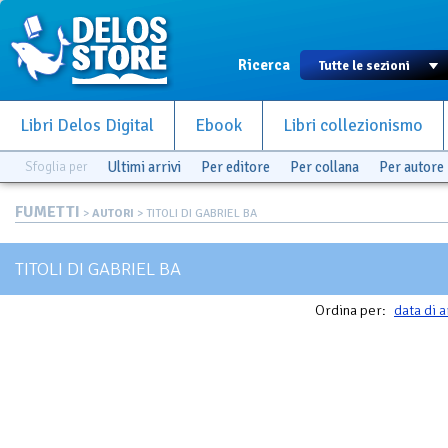
Ricerca
Libri Delos Digital
Ebook
Libri collezionismo
Sfoglia per
Ultimi arrivi
Per editore
Per collana
Per autore
FUMETTI
>
AUTORI
> TITOLI DI GABRIEL BA
TITOLI DI GABRIEL BA
Ordina per:
data di a