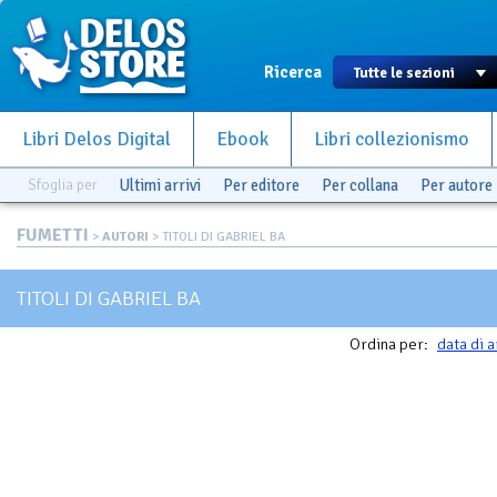
Ricerca
Libri Delos Digital
Ebook
Libri collezionismo
Sfoglia per
Ultimi arrivi
Per editore
Per collana
Per autore
FUMETTI
>
AUTORI
> TITOLI DI GABRIEL BA
TITOLI DI GABRIEL BA
Ordina per:
data di a